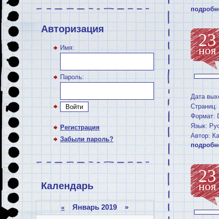
подробн
Авторизация
23
Имя:
ноя
Пароль:
Дата вых
Страниц:
Войти
Формат: 
Язык: Ру
Регистрация
Автор: К
Забыли пароль?
подробн
23
ноя
Календарь
Январь 2019 »
«