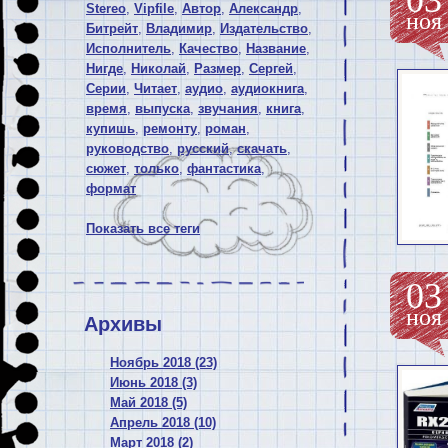
03
Stereo
,
Vipfile
,
Автор
,
Александр
,
ноя
Битрейт
,
Владимир
,
Издательство
,
Исполнитель
,
Качество
,
Название
,
Нигде
,
Николай
,
Размер
,
Сергей
,
Серии
,
Читает
,
аудио
,
аудиокнига
,
время
,
выпуска
,
звучания
,
книга
,
купишь
,
ремонту
,
роман
,
руководство
,
русский
,
скачать
,
сюжет
,
только
,
фантастика
,
формат
Показать все теги
03
ноя
Архивы
Ноябрь 2018 (23)
Июнь 2018 (3)
Май 2018 (5)
Апрель 2018 (10)
Март 2018 (2)