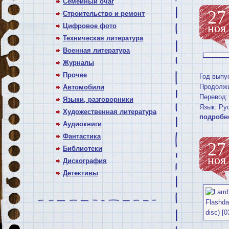
Семейный очаг
27
Строительство и ремонт
ноя
Цифровое фото
Техническая литература
Военная литература
Журналы
Прочее
Год выпу
Продолжи
Автомобили
Перевод:
Языки, разговорники
Язык: Ру
Художественная литература
подробн
Аудиокниги
Фантастика
27
Библиотеки
ноя
Дискография
Детективы