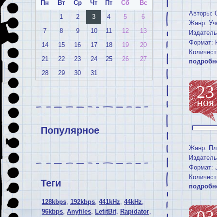
Пн
Вт
Ср
Чт
Пт
Сб
Вс
Авторы: 
1
2
3
4
5
6
Жанр: Уч
7
8
9
10
11
12
13
Издатель
Формат:
14
15
16
17
18
19
20
Количест
21
22
23
24
25
26
27
подробн
28
29
30
31
23
ноя
Популярное
Жанр: Пл
Издатель
Формат:
Количест
Теги
подробн
128kbps
,
192kbps
,
441kHz
,
44kHz
,
96kbps
,
Anyfiles
,
LetitBit
,
Rapidator
,