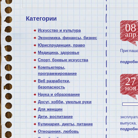
Категории
08
Искусство и культура
апр
Экономика, финансы, бизнес
Юриспруденция, право
Приглаша
Медицина, здоровье
Спорт, боевые искусства
подробн
Компьютеры,
программирование
27
Веб разработки,
ноя
безопасность
Наука и образование
Досуг, хобби, умелые руки
Для женщин
Дети, воспитание
эксплуат
выпуска,
Кулинария, диеты, питание
подробн
Отношения, любовь