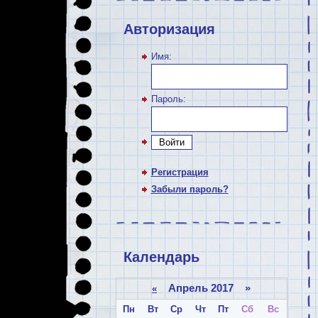
Авторизация
Имя:
Пароль:
Войти
Регистрация
Забыли пароль?
Календарь
Апрель 2017 »
«
Пн
Вт
Ср
Чт
Пт
Сб
Вс