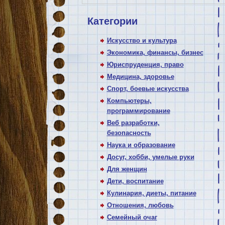
Категории
Искусство и культура
Экономика, финансы, бизнес
Юриспруденция, право
Медицина, здоровье
Спорт, боевые искусства
Компьютеры,
программирование
Веб разработки,
безопасность
Наука и образование
Досуг, хобби, умелые руки
Для женщин
Дети, воспитание
Кулинария, диеты, питание
Отношения, любовь
Семейный очаг