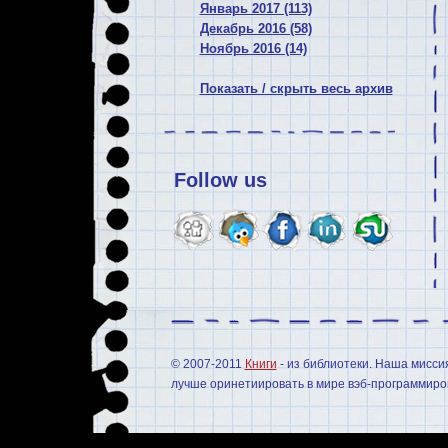
Январь 2017 (113)
Декабрь 2016 (58)
Ноябрь 2016 (14)
Показать / скрыть весь архив
Follow us
© 2007-2011
Книги
- из библиотеки. Наша мисси
лучше оринетиировать в мире вэб-программиров