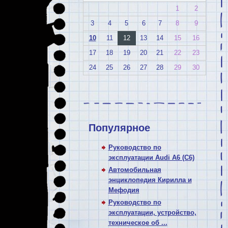
1
2
3
4
5
6
7
8
9
10
11
12
13
14
15
16
17
18
19
20
21
22
23
24
25
26
27
28
29
30
Популярное
Руководство по
эксплуатации Audi A6 (C6)
Автомобильная
энциклопедия Кирилла и
Мефодия
Руководство по
эксплуатации, устройство,
техническое об ...