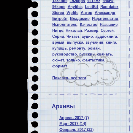
128kbps
,
192kbps
,
441kHz
,
44kHz
,
96kbps
,
Anyfiles
,
LetitBit
,
Rapidator
,
Stereo
,
Vipfile
,
Автор
,
Александр
,
Битрейт
,
Владимир
,
Издательство
,
Исполнитель
,
Качество
,
Название
,
Нигде
,
Николай
,
Размер
,
Сергей
,
Серии
,
Читает
,
аудио
,
аудиокнига
,
время
,
выпуска
,
звучания
,
книга
,
купишь
,
ремонту
,
роман
,
руководство
,
русский
,
скачать
,
сюжет
,
только
,
фантастика
,
формат
Показать все теги
Архивы
Апрель 2017 (7)
Март 2017 (14)
Февраль 2017 (33)