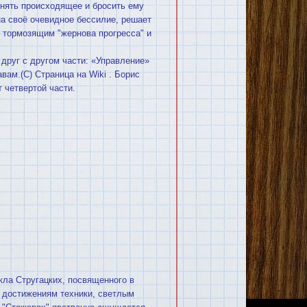
онять происходящее и бросить ему
на своё очевидное бессилие, решает
, тормозящим "жернова прогресса" и
друг с другом части: «Управление»
вам.(С) Cтраница на Wiki . Борис
 четвертой части.
кла Стругацких, посвященного в
 достижениям техники, светлым