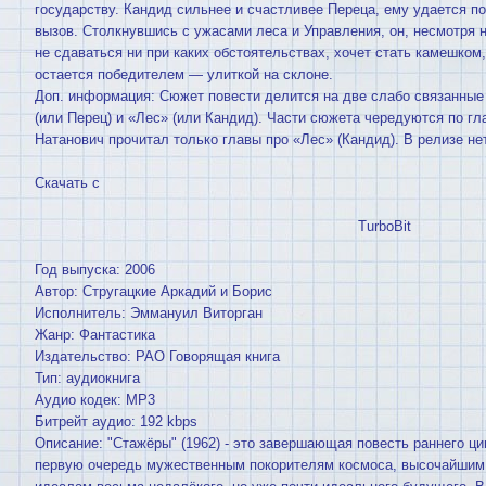
государству. Кандид сильнее и счастливее Переца, ему удается п
вызов. Столкнувшись с ужасами леса и Управления, он, несмотря 
не сдаваться ни при каких обстоятельствах, хочет стать камешком
остается победителем — улиткой на склоне.
Доп. информация: Сюжет повести делится на две слабо связанные 
(или Перец) и «Лес» (или Кандид). Части сюжета чередуются по гла
Натанович прочитал только главы про «Лес» (Кандид). В релизе нет
Скачать с
TurboBit
Год выпуска: 2006
Автор: Стругацкие Аркадий и Борис
Исполнитель: Эммануил Виторган
Жанр: Фантастика
Издательство: РАО Говорящая книга
Тип: аудиокнига
Аудио кодек: MP3
Битрейт аудио: 192 kbps
Описание: "Стажёры" (1962) - это завершающая повесть раннего ци
первую очередь мужественным покорителям космоса, высочайшим