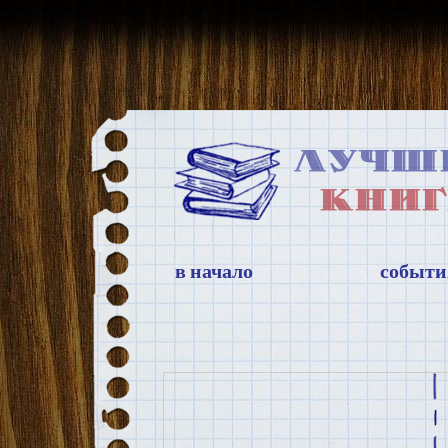
в начало
событи