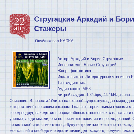
Стругацкие Аркадий и Бори
22
апр
Стажеры
Опубликовал
KADKA
Автор: Аркадий и Борис Стругацкие
Исполнитель: Борис Стругацкий
Жанр: фантастика
Издательство: Литературные чтения на 
Тип: аудиокнига
Аудио кодек: MP3
Битрейт аудио: 192kbps, 44.1kHz, mono.
Описание: В повести "Улитка на склоне" существуют два мира, дв
которых живёт по своим законам. Главные герои, чьими глазами м
Город подруг, находятся в определённых отношениях с властью и
ученые, люди мысли, они не приемлют насилия и преследований. О
пониманию" и до самого конца будут стремиться к истине, но кажд
мечтавший о свободе и радости жизни для каждого, получив власть