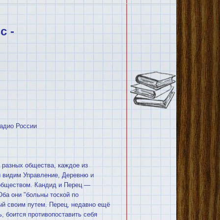
с -
Радио России
а разных общества, каждое из
ы видим Управление, Деревню и
 обществом. Кандид и Перец —
ба они "больны тоской по
ый своим путем. Перец, недавно ещё
, боится противопоставить себя