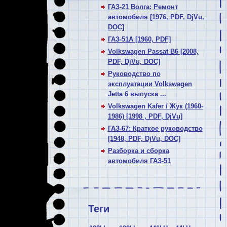
ГАЗ-21 Волга: Ремонт
автомобиля [1976, PDF, DjVu,
DOC]
ГАЗ-51А [1960, PDF]
Volkswagen Passat В6 [2008,
PDF, DjVu, DOC]
Руководство по
эксплуатации Volkswagen
Jetta 6 выпуска ...
Volkswagen Kafer / Жук (1960-
1986) [1998 , PDF, DjVu]
ГАЗ-67: Краткое руководство
[1948, PDF, DjVu, DOC]
Разборка и сборка
автомобиля ГАЗ-51
Теги