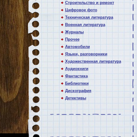
Строительство и ремонт
Цифровое фото
Техническая литература
Военная литература
Журналы
Прочее
Автомобили
Языки, разговорники
Художественная литература
Аудиокниги
Фантастика
Библиотеки
Дискография
Детективы