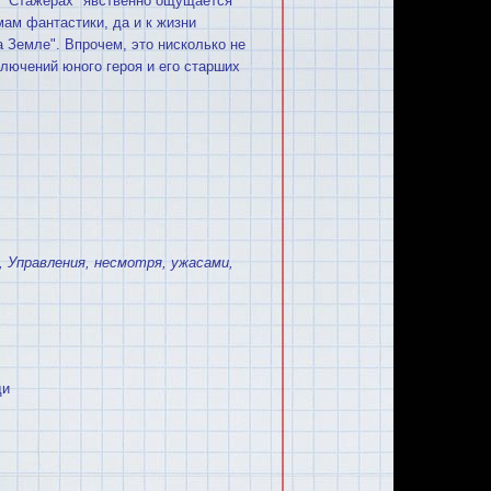
В "Стажерах" явственно ощущается
мам фантастики, да и к жизни
а Земле". Впрочем, это нисколько не
лючений юного героя и его старших
,
Управления
,
несмотря
,
ужасами
,
ди