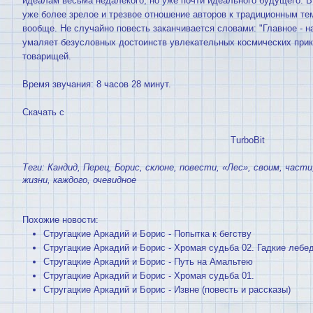
идеалам весьма недалёкого, но уже почти идеального будущего. 
уже более зрелое и трезвое отношение авторов к традиционным те
вообще. Не случайно повесть заканчивается словами: "Главное - н
умаляет безусловных достоинств увлекательных космических прик
товарищей.
Время звучания: 8 часов 28 минут.
Скачать с
TurboBit
Теги:
Кандид
,
Перец
,
Борис
,
склоне
,
повести
,
«Лес»
,
своим
,
части
жизни
,
каждого
,
очевидное
Похожие новости:
Стругацкие Аркадий и Борис - Попытка к бегству
Стругацкие Аркадий и Борис - Хромая судьба 02. Гадкие лебе
Стругацкие Аркадий и Борис - Путь на Амальтею
Стругацкие Аркадий и Борис - Хромая судьба 01.
Стругацкие Аркадий и Борис - Извне (повесть и рассказы)