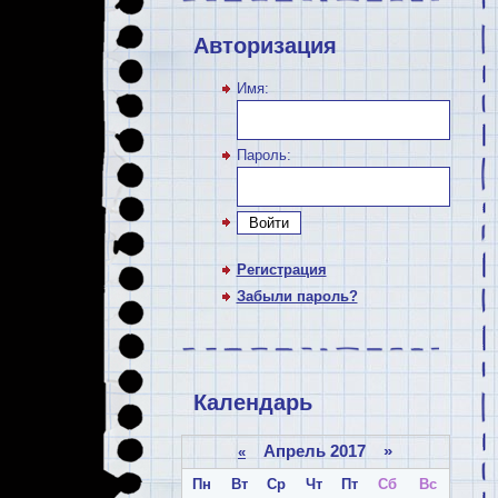
Авторизация
Имя:
Пароль:
Войти
Регистрация
Забыли пароль?
Календарь
Апрель 2017 »
«
Пн
Вт
Ср
Чт
Пт
Сб
Вс