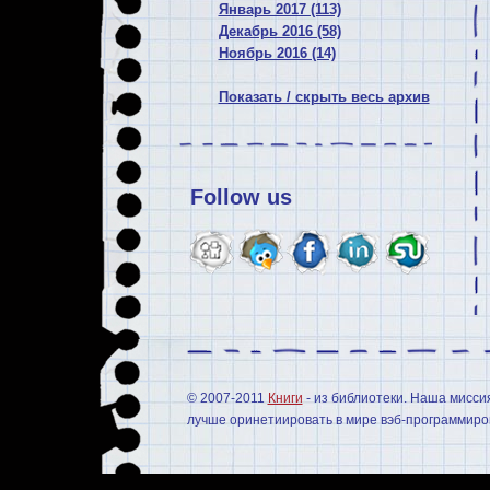
Январь 2017 (113)
Декабрь 2016 (58)
Ноябрь 2016 (14)
Показать / скрыть весь архив
Follow us
© 2007-2011
Книги
- из библиотеки. Наша мисси
лучше оринетиировать в мире вэб-программиров