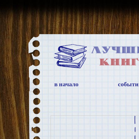
в начало
событи