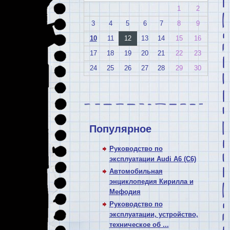
1
2
3
4
5
6
7
8
9
10
11
12
13
14
15
16
17
18
19
20
21
22
23
24
25
26
27
28
29
30
Популярное
Руководство по
эксплуатации Audi A6 (C6)
Автомобильная
энциклопедия Кирилла и
Мефодия
Руководство по
эксплуатации, устройство,
техническое об ...