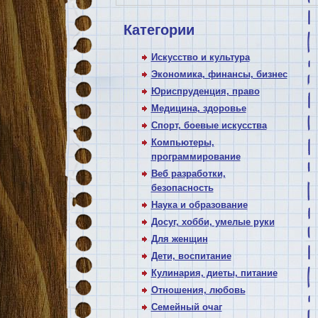
Категории
Искусство и культура
Экономика, финансы, бизнес
Юриспруденция, право
Медицина, здоровье
Спорт, боевые искусства
Компьютеры,
программирование
Веб разработки,
безопасность
Наука и образование
Досуг, хобби, умелые руки
Для женщин
Дети, воспитание
Кулинария, диеты, питание
Отношения, любовь
Семейный очаг