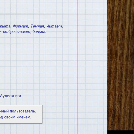
крыта
,
Формат
,
Темная
,
Читает
,
е
,
отбрасывают
,
больше
Аудиокниги
нный пользователь.
од своим именем.