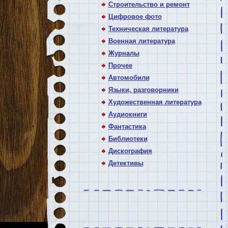
Строительство и ремонт
Цифровое фото
Техническая литература
Военная литература
Журналы
Прочее
Автомобили
Языки, разговорники
Художественная литература
Аудиокниги
Фантастика
Библиотеки
Дискография
Детективы