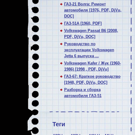
ГАЗ-21 Волга: Ремонт
автомобиля [1976, PDF, DjVu,
DOC]
ГАЗ-51А [1960, PDF]
Volkswagen Passat В6 [2008,
PDF, DjVu, DOC]
Руководство по
эксплуатации Volkswagen
Jetta 6 выпуска ...
Volkswagen Kafer / Жук (1960-
1986) [1998 , PDF, DjVu]
ГАЗ-67: Краткое руководство
[1948, PDF, DjVu, DOC]
Разборка и сборка
автомобиля ГАЗ-51
Теги