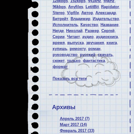
128kbps
,
192kbps
,
441kHz
,
44kHz
,
96kbps
,
Anyfiles
,
LetitBit
,
Rapidator
,
Stereo
,
Vipfile
,
Автор
,
Александр
,
Битрейт
,
Владимир
,
Издательство
,
Исполнитель
,
Качество
,
Название
,
Нигде
,
Николай
,
Размер
,
Сергей
,
Серии
,
Читает
,
аудио
,
аудиокнига
,
время
,
выпуска
,
звучания
,
книга
,
купишь
,
ремонту
,
роман
,
руководство
,
русский
,
скачать
,
сюжет
,
только
,
фантастика
,
формат
Показать все теги
Архивы
Апрель 2017 (7)
Март 2017 (14)
Февраль 2017 (33)