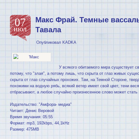
Макс Фрай. Темные вассал
07
июл
Тавала
Опубликовал
KADKA
У всякого обитаемого мира существует св
потому, что "злая", а потому лишь, что скрыта от глаз живых суще
скрыта от глаз случайных прохожих. Там, на Темной Стороне, твер
похожими на водную рябь, всякий ветер имеет свой цвет, тени вес
отбрасывают, а любое случайно произнесенное слово может стать
Издательство: "Амфора- медиа"
Читает: Денис Веровой
Время звучания: 05:55
Формат: mp3, 192kbps, 44,1kHz
Размер: 475MB