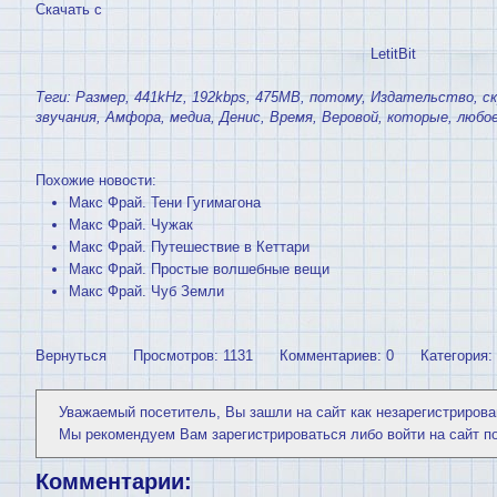
Скачать с
LetitBit
Теги:
Размер
,
441kHz
,
192kbps
,
475MB
,
потому
,
Издательство
,
с
звучания
,
Амфора
,
медиа
,
Денис
,
Время
,
Веровой
,
которые
,
любо
Похожие новости:
Макс Фрай. Тени Гугимагона
Макс Фрай. Чужак
Макс Фрай. Путешествие в Кеттари
Макс Фрай. Простые волшебные вещи
Макс Фрай. Чуб Земли
Вернуться
Просмотров: 1131
Комментариев: 0
Категория:
Уважаемый посетитель, Вы зашли на сайт как незарегистрирова
Мы рекомендуем Вам
зарегистрироваться
либо войти на сайт п
Комментарии: