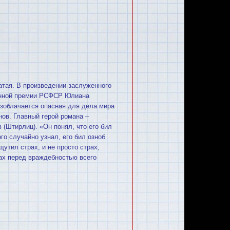
атая. В пpоизведении заслуженного
венной премии РСФСР Юлиана
зоблачается опасная для дела миpа
ов. Главный герой романа –
 (Штирлиц). «Он понял, что его бил
го случайно узнал, его бил озноб
щутил страх, и не просто страх,
рах перед враждебностью всего