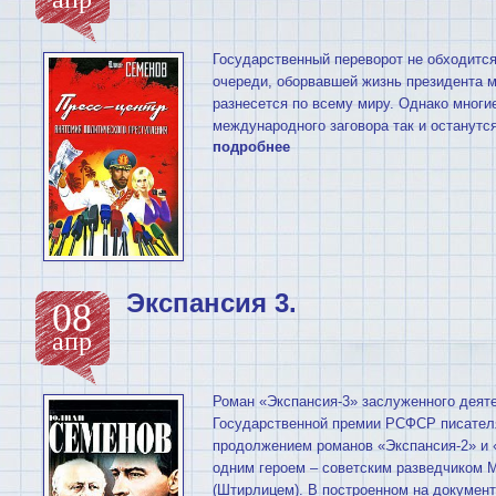
Государственный переворот не обходится
очереди, оборвавшей жизнь президента м
разнесется по всему миру. Однако многие
международного заговора так и останутс
подробнее
Экспансия 3.
08
апр
Роман «Экспансия-3» заслуженного деяте
Государственной премии РСФСР писател
продолжением романов «Экспансия-2» и 
одним героем – советским разведчиком
(Штирлицем). В построенном на докумен