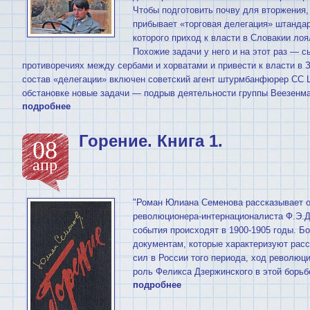
Чтобы подготовить почву для вторжения,
прибывает «торговая делегация» штанда
которого приход к власти в Словакии ло
Похожие задачи у него и на этот раз — с
противоречиях между сербами и хорватами и привести к власти в 
состав «делегации» включен советский агент штурмбанфюрер СС Ш
обстановке новые задачи — подрыв деятельности группы Веезенма
подробнее
Горение. Книга 1.
08
апр
"Роман Юлиана Семенова рассказывает 
революционера-интернационалиста Ф.Э.Д
события происходят в 1900-1905 годы. Б
документам, которые характеризуют расс
сил в России того периода, ход революц
роль Феликса Дзержинского в этой борьбе
подробнее