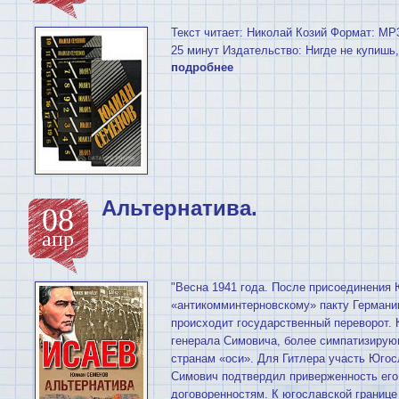
Текст читает: Николай Козий Формат: MP
25 минут Издательство: Нигде не купишь, 
подробнее
Альтернатива.
08
апр
"Весна 1941 года. После присоединения 
«антикомминтерновскому» пакту Германии
происходит государственный переворот. 
генерала Симовича, более симпатизирую
странам «оси». Для Гитлера участь Югосл
Симович подтвердил приверженность его
договоренностям. К югославской границе