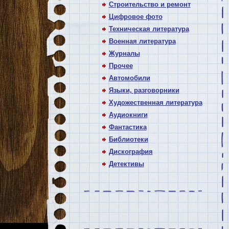
Строительство и ремонт
Цифровое фото
Техническая литература
Военная литература
Журналы
Прочее
Автомобили
Языки, разговорники
Художественная литература
Аудиокниги
Фантастика
Библиотеки
Дискография
Детективы