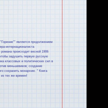
""Горение"" является продолжением
ера-интернационалиста
и романа происходит весной 1906
, чтобы задушить первую русскую
ка классовых и политических сил в
ротив меньшевиков; создание
ого сохранить монархию. " Книга
 из тех же времен!