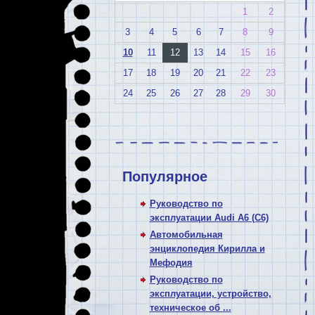
1
2
3
4
5
6
7
8
9
10
11
12
13
14
15
16
17
18
19
20
21
22
23
24
25
26
27
28
29
30
Популярное
Руководство по
эксплуатации Audi A6 (C6)
Автомобильная
энциклопедия Кирилла и
Мефодия
Руководство по
эксплуатации, устройство,
техническое об ...