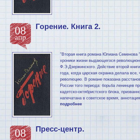
Горение. Книга 2.
08
апр
"Вторая книга романа Юлиана Семенова 
хроники жизни выдающегося революцион
Ф.Э.Дзержинского. Действие второй книг
года, когда царская охранка делала все
революцию. В романе показана расстанов
России того периода: борьба ленинцев п
кадетско-октябристского блока, призванн
напечатана в советское время, аннотация
подробнее
Пресс-центр.
08
апр