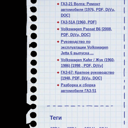
ГАЗ-21 Волга: Ремонт
автомобиля [1976, PDF, DjVu,
DOC]
ГАЗ-51А [1960, PDF]
Volkswagen Passat В6 [2008,
PDF, DjVu, DOC]
Руководство по
эксплуатации Volkswagen
Jetta 6 выпуска ...
Volkswagen Kafer / Жук (1960-
1986) [1998 , PDF, DjVu]
ГАЗ-67: Краткое руководство
[1948, PDF, DjVu, DOC]
Разборка и сборка
автомобиля ГАЗ-51
Теги