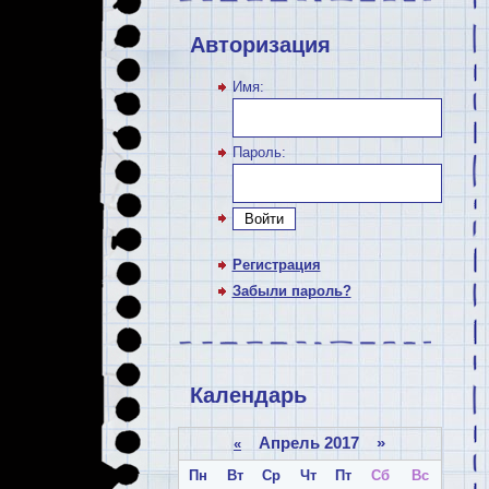
Авторизация
Имя:
Пароль:
Войти
Регистрация
Забыли пароль?
Календарь
Апрель 2017 »
«
Пн
Вт
Ср
Чт
Пт
Сб
Вс