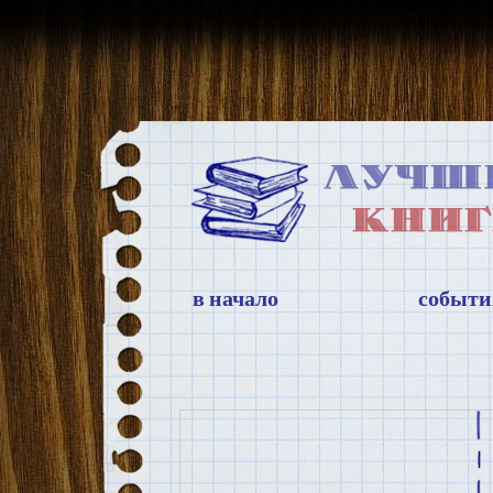
в начало
событи