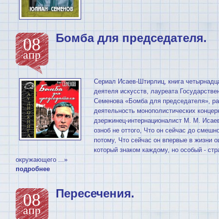
Бомба для председателя.
08
апр
Сериал Исаев-Штирлиц, книга четырнадц
деятеля искусств, лауреата Государст
Семенова «Бомба для пpедседателя», ра
деятельность монополистических концеpн
дзержинец-интернационалист М. М. Исаев
озноб не оттого, Что он сейчас до смешно
потому, Что сейчас он впервые в жизни о
который знаком каждому, но особый - ст
окружающего ...»
подробнее
Пересечения.
08
апр