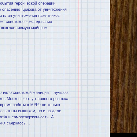
обытия героической операции,
о спасению Кракова от уничтожения
и план уничтожения памятников
ом, советское командование
, возглавляемую майором
огию о советской милиции, - лучшее,
ков Московского уголовного розыска.
 время работы в МУРе не только
опытным сыщиком, но и на деле
ужба и самоотверженность. А
ия сберкассы...