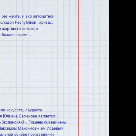
 без жертв, и эхо автоматной
олодой Республики Гаривас,
 жертвы гигантского
я безымянными...
ля искусств, лауреата
я Юлиана Семенова является
«Экспансия-3». Романы объединены
 Максимом Максимовичем Исаевым
тальной основе произведении