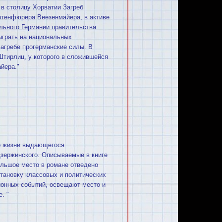
 в столицу Хорватии Загреб
ртенфюрера Веезенмайера, в активе
яльного Германии правительства.
ыграть на национальных
Загребе прогерманские силы. В
тирлиц, у которого в сложившейся
йера."
о жизни выдающегося
зержинского. Описываемые в книге
ольшое место в романе отведено
тановку классовых и политических
ионных событий, освещают место и
. "