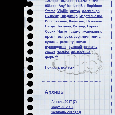
128kbps
,
192kbps
,
441kHz
,
44kHz
,
96kbps
,
Anyfiles
,
LetitBit
,
Rapidator
,
Stereo
,
Vipfile
,
Автор
,
Александр
,
Битрейт
,
Владимир
,
Издательство
,
Исполнитель
,
Качество
,
Название
,
Нигде
,
Николай
,
Размер
,
Сергей
,
Серии
,
Читает
,
аудио
,
аудиокнига
,
время
,
выпуска
,
звучания
,
книга
,
купишь
,
ремонту
,
роман
,
руководство
,
русский
,
скачать
,
сюжет
,
только
,
фантастика
,
формат
Показать все теги
Архивы
Апрель 2017 (7)
Март 2017 (14)
Февраль 2017 (33)