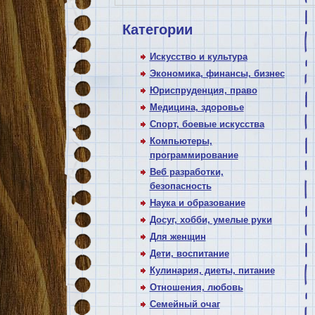
Категории
Искусство и культура
Экономика, финансы, бизнес
Юриспруденция, право
Медицина, здоровье
Спорт, боевые искусства
Компьютеры,
программирование
Веб разработки,
безопасность
Наука и образование
Досуг, хобби, умелые руки
Для женщин
Дети, воспитание
Кулинария, диеты, питание
Отношения, любовь
Семейный очаг