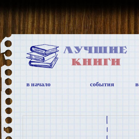
в начало
события
в