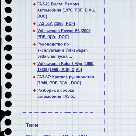
ГАЗ-21 Волга: Ремонт
автомобиля [1976, PDF, DjVu,
DOC]
ГАЗ-51А [1960, PDF]
Volkswagen Passat В6 [2008,
PDF, DjVu, DOC]
Руководство по
эксплуатации Volkswagen
Jetta 6 выпуска ...
Volkswagen Kafer / Жук (1960-
1986) [1998 , PDF, DjVu]
ГАЗ-67: Краткое руководство
[1948, PDF, DjVu, DOC]
Разборка и сборка
автомобиля ГАЗ-51
Теги