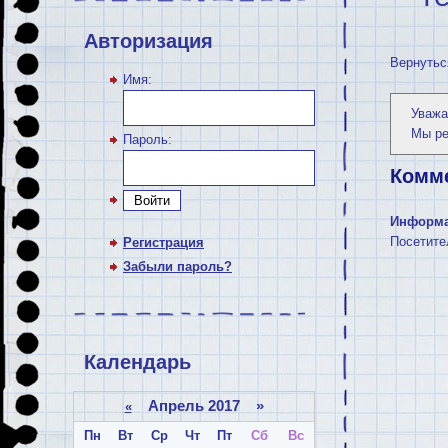
Авторизация
Вернутьс
Имя:
Уважа
Мы р
Пароль:
Комм
Войти
Информ
Посетите
Регистрация
Забыли пароль?
Календарь
Апрель 2017 »
«
Пн
Вт
Ср
Чт
Пт
Сб
Вс