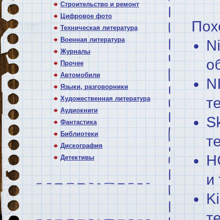
Строительство и ремонт
Цифровое фото
Пох
Техническая литература
Военная литература
N
Журналы
о
Прочее
Автомобили
N
Языки, разговорники
т
Художественная литература
Аудиокниги
S
Фантастика
Библиотеки
т
Дискография
H
Детективы
и 
Ki
те