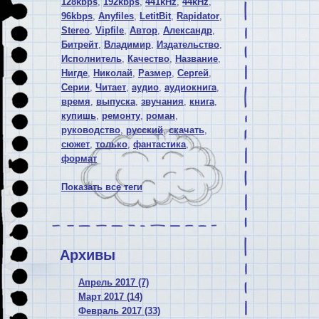
128kbps
,
192kbps
,
441kHz
,
44kHz
,
96kbps
,
Anyfiles
,
LetitBit
,
Rapidator
,
Stereo
,
Vipfile
,
Автор
,
Александр
,
Битрейт
,
Владимир
,
Издательство
,
Исполнитель
,
Качество
,
Название
,
Нигде
,
Николай
,
Размер
,
Сергей
,
Серии
,
Читает
,
аудио
,
аудиокнига
,
время
,
выпуска
,
звучания
,
книга
,
купишь
,
ремонту
,
роман
,
руководство
,
русский
,
скачать
,
сюжет
,
только
,
фантастика
,
формат
Показать все теги
Архивы
Апрель 2017 (7)
Март 2017 (14)
Февраль 2017 (33)