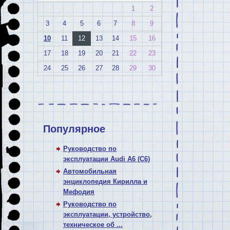
1
2
3
4
5
6
7
8
9
10
11
12
13
14
15
16
17
18
19
20
21
22
23
24
25
26
27
28
29
30
Популярное
Руководство по
эксплуатации Audi A6 (C6)
Автомобильная
энциклопедия Кирилла и
Мефодия
Руководство по
эксплуатации, устройство,
техническое об ...