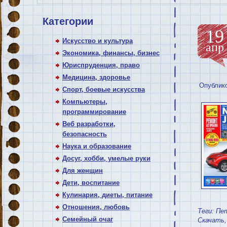
Категории
19
Искусство и культура
апр
Экономика, финансы, бизнес
Юриспруденция, право
Медицина, здоровье
Опублик
Спорт, боевые искусства
Компьютеры,
программирование
Веб разработки,
безопасность
Наука и образование
Досуг, хобби, умелые руки
Для женщин
Дети, воспитание
Кулинария, диеты, питание
Отношения, любовь
Теги:
Пе
Семейный очаг
Скачать