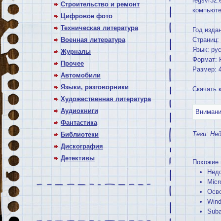
regsvr32
Строительство и ремонт
компьюте
Цифровое фото
Техническая литература
Год изда
Военная литература
Страниц:
Язык: ру
Журналы
Формат:
Прочее
Размер: 
Автомобили
Языки, разговорники
Скачать 
Художественная литература
Аудиокниги
Внимание
Фантастика
Теги:
Не
Библиотеки
Дискография
Детективы
Похожие 
Недо
Micr
Осво
Wind
Suba