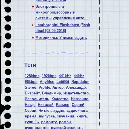
Электронные и
микропроцессорные
системы управления авто ...
Lamborghini Flashdaten (flash
disc) [03.05.2018]
Мотоциклы: Учимся ездить
Теги
128kbps
,
192kbps
,
441kHz
,
44kHz
,
96kbps
,
Anyfiles
,
LetitBit
,
Rapidator
,
Stereo
,
Vipfile
,
Автор
,
Александр
,
Битрейт
,
Владимир
,
Издательство
,
Исполнитель
,
Качество
,
Название
,
Нигде
,
Николай
,
Размер
,
Сергей
,
Серии
,
Читает
,
аудио
,
аудиокнига
,
время
,
выпуска
,
звучания
,
книга
,
купишь
,
ремонту
,
роман
,
руководство
,
русский
,
скачать
,