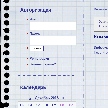
Авторизация
Вернутьс
Имя:
Уважа
Мы р
Пароль:
Комм
Информ
Войти
Посетите
Регистрация
Забыли пароль?
Календарь
Декабрь 2018 »
«
Пн
Вт
Ср
Чт
Пт
Сб
Вс