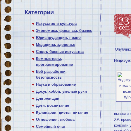
Категории
23
Искусство и культура
сен
Экономика, финансы, бизнес
Юриспруденция, право
Медицина, здоровье
Опублик
Спорт, боевые искусства
Компьютеры,
Недокум
программирование
Веб разработки,
безопасность
Наука и образование
Досуг, хобби, умелые руки
Для женщин
Дети, воспитание
Кулинария, диеты, питание
вывести 
Отношения, любовь
XP, пров
консоли 
Семейный очаг