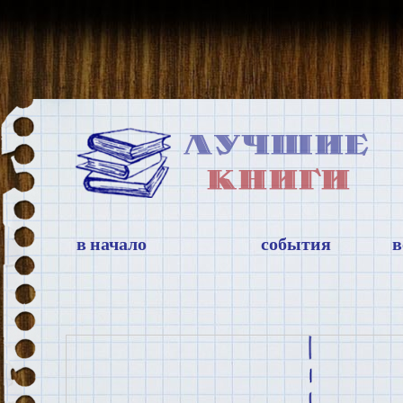
в начало
события
в