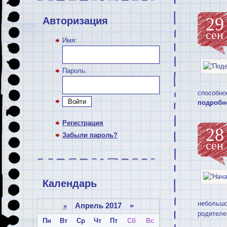
29
Авторизация
сен
Имя:
Пароль:
способно
Войти
подробн
Регистрация
28
Забыли пароль?
сен
Календарь
небольшо
Апрель 2017 »
«
родителей
Пн
Вт
Ср
Чт
Пт
Сб
Вс