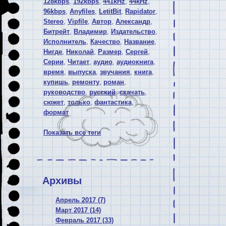
128kbps
,
192kbps
,
441kHz
,
44kHz
,
96kbps
,
Anyfiles
,
LetitBit
,
Rapidator
,
Stereo
,
Vipfile
,
Автор
,
Александр
,
Битрейт
,
Владимир
,
Издательство
,
Исполнитель
,
Качество
,
Название
,
Нигде
,
Николай
,
Размер
,
Сергей
,
Серии
,
Читает
,
аудио
,
аудиокнига
,
время
,
выпуска
,
звучания
,
книга
,
купишь
,
ремонту
,
роман
,
руководство
,
русский
,
скачать
,
сюжет
,
только
,
фантастика
,
формат
Показать все теги
Архивы
Апрель 2017 (7)
Март 2017 (14)
Февраль 2017 (33)