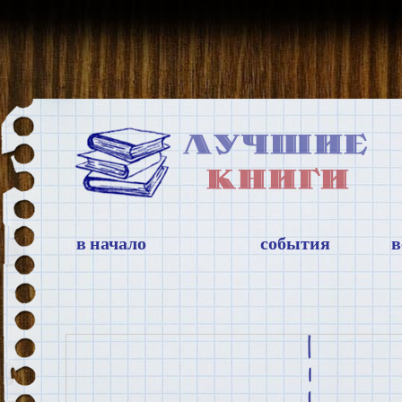
в начало
события
в