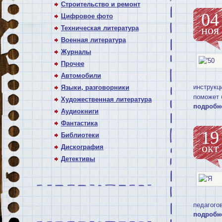
Строительство и ремонт
04
Цифровое фото
ноя
Техническая литература
Военная литература
Журналы
Прочее
Автомобили
инструкц
Языки, разговорники
поможет 
Художественная литература
подробн
Аудиокниги
Фантастика
19
Библиотеки
окт
Дискография
Детективы
педагогов
подробн