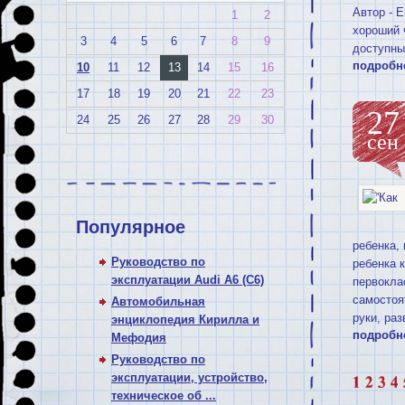
Автор - 
1
2
хороший 
3
4
5
6
7
8
9
доступны
подробн
10
11
12
13
14
15
16
17
18
19
20
21
22
23
27
24
25
26
27
28
29
30
сен
Популярное
ребенка,
Руководство по
ребенка 
эксплуатации Audi A6 (C6)
первокла
самостоя
Автомобильная
руки, ра
энциклопедия Кирилла и
подробн
Мефодия
Руководство по
эксплуатации, устройство,
техническое об ...