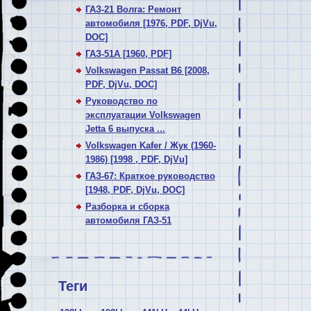
ГАЗ-21 Волга: Ремонт
автомобиля [1976, PDF, DjVu,
DOC]
ГАЗ-51А [1960, PDF]
Volkswagen Passat В6 [2008,
PDF, DjVu, DOC]
Руководство по
эксплуатации Volkswagen
Jetta 6 выпуска ...
Volkswagen Kafer / Жук (1960-
1986) [1998 , PDF, DjVu]
ГАЗ-67: Краткое руководство
[1948, PDF, DjVu, DOC]
Разборка и сборка
автомобиля ГАЗ-51
Теги