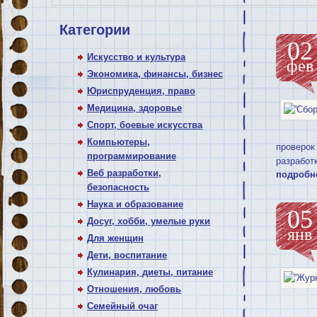
Категории
02
Искусство и культура
фев
Экономика, финансы, бизнес
Юриспруденция, право
Медицина, здоровье
Спорт, боевые искусства
Компьютеры,
проверок
программирование
разработ
Веб разработки,
подробн
безопасность
Наука и образование
05
Досуг, хобби, умелые руки
янв
Для женщин
Дети, воспитание
Кулинария, диеты, питание
Отношения, любовь
Семейный очаг