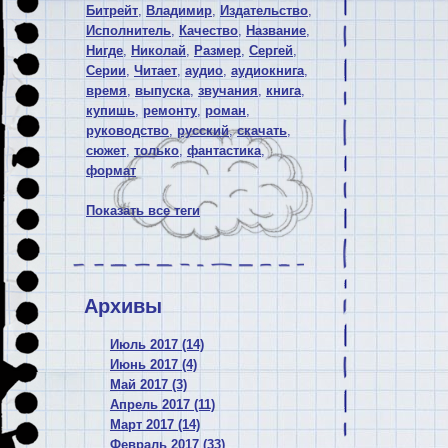
Битрейт
,
Владимир
,
Издательство
,
Исполнитель
,
Качество
,
Название
,
Нигде
,
Николай
,
Размер
,
Сергей
,
Серии
,
Читает
,
аудио
,
аудиокнига
,
время
,
выпуска
,
звучания
,
книга
,
купишь
,
ремонту
,
роман
,
руководство
,
русский
,
скачать
,
сюжет
,
только
,
фантастика
,
формат
Показать все теги
Архивы
Июль 2017 (14)
Июнь 2017 (4)
Май 2017 (3)
Апрель 2017 (11)
Март 2017 (14)
Февраль 2017 (33)