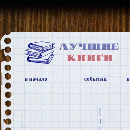
в начало
события
в