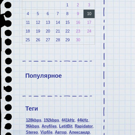
1
2
3
4
5
6
7
8
9
10
11
12
13
14
15
16
17
18
19
20
21
22
23
24
25
26
27
28
29
30
Популярное
Теги
128kbps
,
192kbps
,
441kHz
,
44kHz
,
96kbps
,
Anyfiles
,
LetitBit
,
Rapidator
,
Stereo
,
Vipfile
,
Автор
,
Александр
,