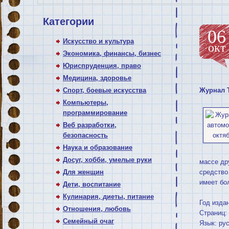
Категории
06
Искусство и культура
окт
Экономика, финансы, бизнес
Юриспруденция, право
Медицина, здоровье
Спорт, боевые искусства
Журнал Т
Компьютеры,
программирование
Веб разработки,
безопасность
Наука и образование
Досуг, хобби, умелые руки
массе др
Для женщин
средство
имеет бо
Дети, воспитание
Кулинария, диеты, питание
Год изда
Отношения, любовь
Страниц:
Семейный очаг
Язык: ру