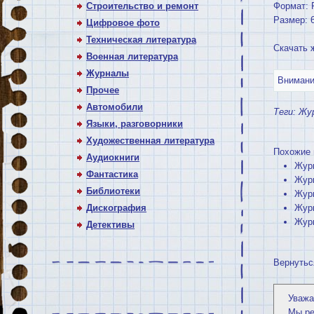
Строительство и ремонт
Формат:
Размер: 
Цифровое фото
Техническая литература
Скачать 
Военная литература
Журналы
Внимание
Прочее
Автомобили
Теги:
Жу
Языки, разговорники
Художественная литература
Похожие 
Аудиокниги
Журн
Фантастика
Журн
Библиотеки
Журн
Дискография
Журн
Журн
Детективы
Вернутьс
Уважа
Мы р