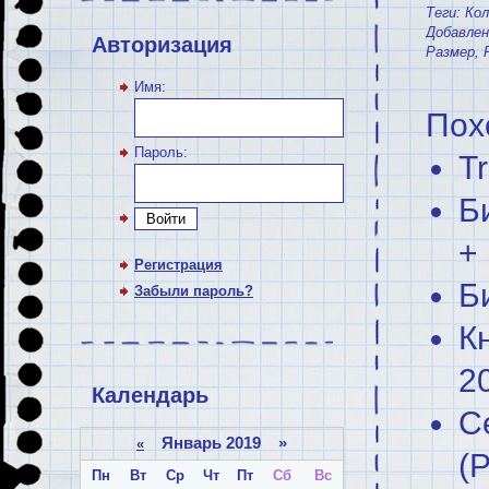
Теги:
Ко
Добавлен
Авторизация
Размер
,
Имя:
Пох
Пароль:
T
Б
Войти
+
Регистрация
Б
Забыли пароль?
К
2
Календарь
С
Январь 2019 »
«
(Р
Пн
Вт
Ср
Чт
Пт
Сб
Вс