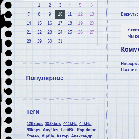
1
2
3
4
5
6
7
8
9
10
11
12
13
Вернутьс
14
15
16
17
18
19
20
Уважа
21
22
23
24
25
26
27
Мы р
28
29
30
31
Комм
Информ
Посетите
Популярное
Теги
128kbps
,
192kbps
,
441kHz
,
44kHz
,
96kbps
,
Anyfiles
,
LetitBit
,
Rapidator
,
Stereo
,
Vipfile
,
Автор
,
Александр
,