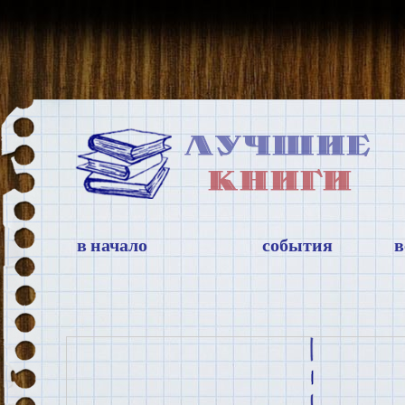
в начало
события
в