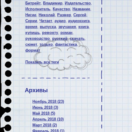
Битрейт
,
Владимир
,
Издательство
,
Исполнитель
,
Качество
,
Название
,
Нигде
,
Николай
,
Размер
,
Сергей
,
Серии
,
Читает
,
аудио
,
аудиокнига
,
время
,
выпуска
,
звучания
,
книга
,
купишь
,
ремонту
,
роман
,
руководство
,
русский
,
скачать
,
сюжет
,
только
,
фантастика
,
формат
Показать все теги
Архивы
Ноябрь 2018 (23)
Июнь 2018 (3)
Май 2018 (5)
Апрель 2018 (10)
Март 2018 (2)
Февраль 2018 (1)