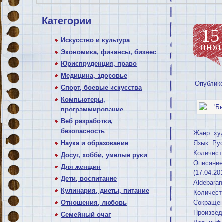
Категории
15
Искусство и культура
июл
Экономика, финансы, бизнес
Юриспруденция, право
Медицина, здоровье
Опублик
Спорт, боевые искусства
Компьютеры,
программирование
Веб разработки,
безопасность
Жанр: ху
Наука и образование
Язык: Ру
Количест
Досуг, хобби, умелые руки
Описание
Для женщин
(17.04.20
Дети, воспитание
Aldebaran,
Кулинария, диеты, питание
Количеств
Отношения, любовь
Сокращен
Произвед
Семейный очаг