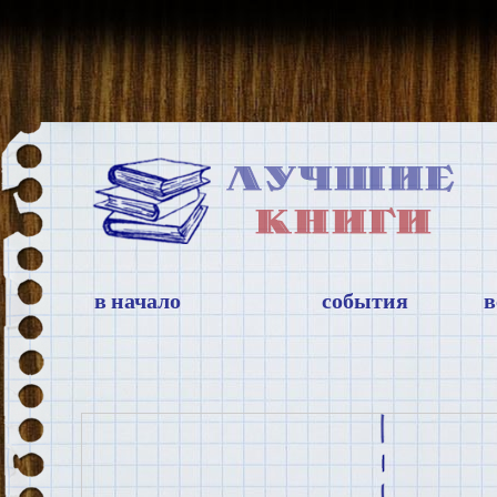
в начало
события
в