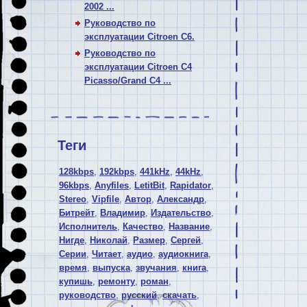
2002 ...
Руководство по
эксплуатации Citroen C6.
Руководство по
эксплуатации Citroen C4
Picasso/Grand C4 ...
Теги
128kbps
,
192kbps
,
441kHz
,
44kHz
,
96kbps
,
Anyfiles
,
LetitBit
,
Rapidator
,
Stereo
,
Vipfile
,
Автор
,
Александр
,
Битрейт
,
Владимир
,
Издательство
,
Исполнитель
,
Качество
,
Название
,
Нигде
,
Николай
,
Размер
,
Сергей
,
Серии
,
Читает
,
аудио
,
аудиокнига
,
время
,
выпуска
,
звучания
,
книга
,
купишь
,
ремонту
,
роман
,
руководство
,
русский
,
скачать
,