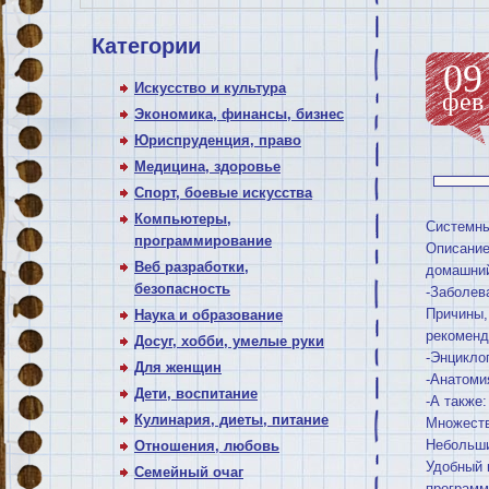
Категории
09
Искусство и культура
фев
Экономика, финансы, бизнес
Юриспруденция, право
Медицина, здоровье
Спорт, боевые искусства
Компьютеры,
Системны
программирование
Описание
Веб разработки,
домашний
безопасность
-Заболев
Причины,
Наука и образование
рекоменд
Досуг, хобби, умелые руки
-Энцикло
Для женщин
-Анатоми
Дети, воспитание
-А также:
Кулинария, диеты, питание
Множеств
Небольши
Отношения, любовь
Удобный 
Семейный очаг
программ