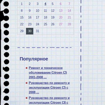
1
2
3
4
5
6
7
8
9
10
11
12
13
14
15
16
17
18
19
20
21
22
23
24
25
26
27
28
29
30
31
Популярное
Ремонт и техническое
обслуживание Citroen C5
2001-2008 ...
Руководство по ремонту и
эксплуатации Citroen C5 с
2008 ...
Руководство по ремонту и
эксплуатации Citroen C8 с