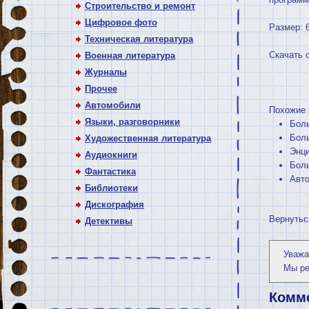
Строительство и ремонт
Цифровое фото
Размер: 
Техническая литература
Скачать 
Военная литература
Журналы
Прочее
Автомобили
Похожие 
Языки, разговорники
Боль
Бол
Художественная литература
Энци
Аудиокниги
Боль
Фантастика
Авт
Библиотеки
Дискография
Вернутьс
Детективы
Уважа
Мы р
Комм