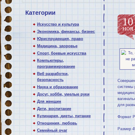
Категории
10
Искусство и культура
ноя
Экономика, финансы, бизнес
Юриспруденция, право
Медицина, здоровье
Спорт, боевые искусства
Компьютеры,
программирование
Веб разработки,
безопасность
Совершен
системы 
Наука и образование
медицинс
Досуг, хобби, умелые руки
вагиналь
Для женщин
для разв
Дети, воспитание
Кулинария, диеты, питание
Формат 
Отношения, любовь
Размер 
Семейный очаг