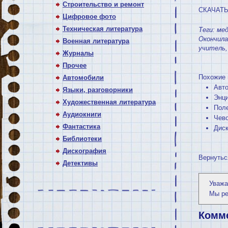
Строительство и ремонт
СКАЧАТ
Цифровое фото
Техническая литература
Теги:
мед
Окончила
Военная литература
учитель
Журналы
Прочее
Похожие 
Автомобили
Авто
Языки, разговорники
Энци
Художественная литература
Поле
Аудиокниги
Чево
Фантастика
Диск
Библиотеки
Дискография
Вернутьс
Детективы
Уважа
Мы р
Комм