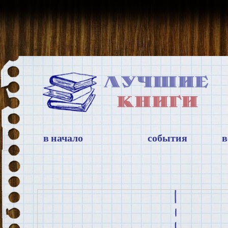
в начало
события
в