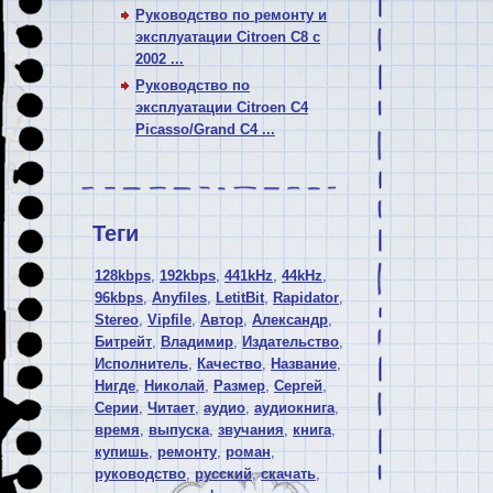
Руководство по ремонту и
эксплуатации Citroen C8 с
2002 ...
Руководство по
эксплуатации Citroen C4
Picasso/Grand C4 ...
Теги
128kbps
,
192kbps
,
441kHz
,
44kHz
,
96kbps
,
Anyfiles
,
LetitBit
,
Rapidator
,
Stereo
,
Vipfile
,
Автор
,
Александр
,
Битрейт
,
Владимир
,
Издательство
,
Исполнитель
,
Качество
,
Название
,
Нигде
,
Николай
,
Размер
,
Сергей
,
Серии
,
Читает
,
аудио
,
аудиокнига
,
время
,
выпуска
,
звучания
,
книга
,
купишь
,
ремонту
,
роман
,
руководство
,
русский
,
скачать
,