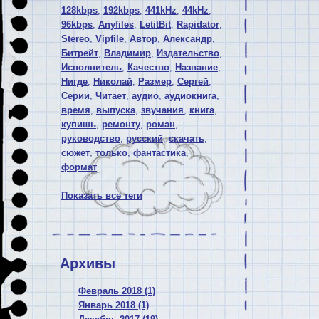
128kbps
,
192kbps
,
441kHz
,
44kHz
,
96kbps
,
Anyfiles
,
LetitBit
,
Rapidator
,
Stereo
,
Vipfile
,
Автор
,
Александр
,
Битрейт
,
Владимир
,
Издательство
,
Исполнитель
,
Качество
,
Название
,
Нигде
,
Николай
,
Размер
,
Сергей
,
Серии
,
Читает
,
аудио
,
аудиокнига
,
время
,
выпуска
,
звучания
,
книга
,
купишь
,
ремонту
,
роман
,
руководство
,
русский
,
скачать
,
сюжет
,
только
,
фантастика
,
формат
Показать все теги
Архивы
Февраль 2018 (1)
Январь 2018 (1)