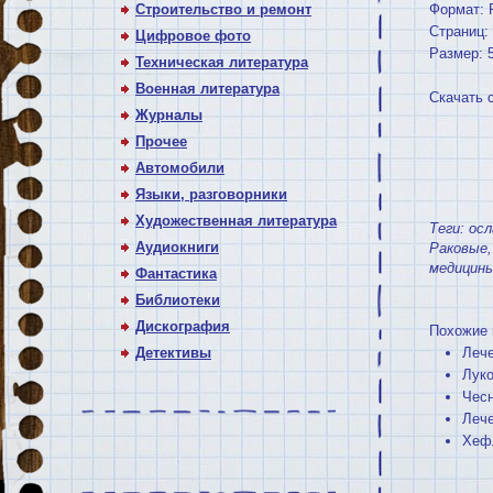
Строительство и ремонт
Формат:
Страниц:
Цифровое фото
Размер: 
Техническая литература
Военная литература
Скачать 
Журналы
Прочее
Автомобили
Языки, разговорники
Художественная литература
Теги:
ос
Аудиокниги
Раковые
медицин
Фантастика
Библиотеки
Дискография
Похожие 
Детективы
Лече
Луко
Чесн
Лече
Хефл