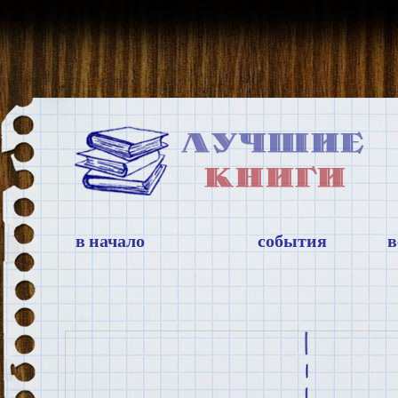
в начало
события
в