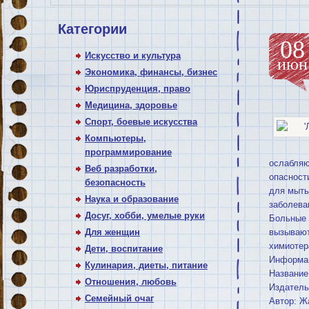
Категории
08
Искусство и культура
июн
Экономика, финансы, бизнес
Юриспруденция, право
Медицина, здоровье
Спорт, боевые искусства
Компьютеры,
программирование
ослабляю
Веб разработки,
опасност
безопасность
для мыть
Наука и образование
заболева
Досуг, хобби, умелые руки
Больные 
Для женщин
вызывают
химиотер
Дети, воспитание
Информац
Кулинария, диеты, питание
Название
Отношения, любовь
Издатель
Семейный очаг
Автор: Ж