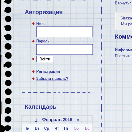
Вернутьс
Авторизация
Уважа
Имя:
Мы р
Комм
Пароль:
Информ
Посетите
Войти
Регистрация
Забыли пароль?
Календарь
Февраль 2018 »
«
Пн
Вт
Ср
Чт
Пт
Сб
Вс