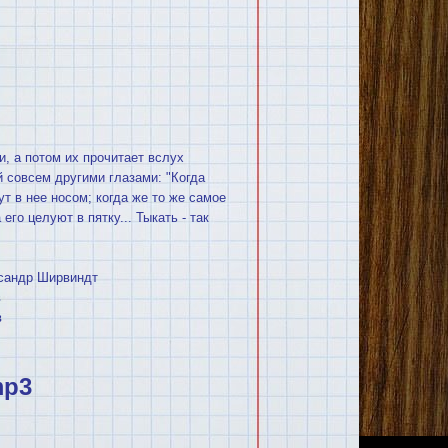
и, а потом их прочитает вслух
 совсем другими глазами: "Когда
т в нее носом; когда же то же самое
го целуют в пятку... Тыкать - так
ександр Ширвиндт
в
в
mp3