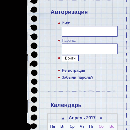
Авторизация
Имя:
Пароль:
Войти
Регистрация
Забыли пароль?
Календарь
Апрель 2017 »
«
Пн
Вт
Ср
Чт
Пт
Сб
Вс