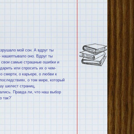
зрушало мой сон. А вдруг ты
- нашептывало оно. Вдруг ты
л свои самые страшные ошибки и
дарить или спросить их о чем-
о смерти, о карьере, о любви к
 последствиях, о том мире, который
шу шелест страниц,
ались. Правда ли, что наш выбор
 так?`