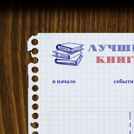
в начало
событи