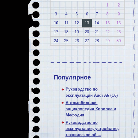
1
2
3
4
5
6
7
8
9
10
11
12
13
14
15
16
17
18
19
20
21
22
23
24
25
26
27
28
29
30
Популярное
Руководство по
эксплуатации Audi A6 (C6)
Автомобильная
энциклопедия Кирилла и
Мефодия
Руководство по
эксплуатации, устройство,
техническое об ...