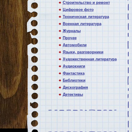
Строительство и ремонт
Цифровое фото
Техническая литература
Военная литература
Журналы
Прочее
Автомобили
Языки, разговорники
Художественная литература
Аудиокниги
Фантастика
Библиотеки
Дискография
Детективы