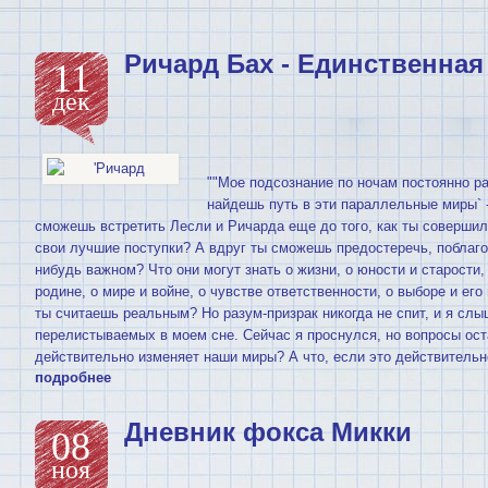
Ричард Бах - Единственная
11
дек
""Мое подсознание по ночам постоянно ра
найдешь путь в эти параллельные миры` 
сможешь встретить Лесли и Ричарда еще до того, как ты соверши
свои лучшие поступки? А вдруг ты сможешь предостеречь, поблаго
нибудь важном? Что они могут знать о жизни, о юности и старости, 
родине, о мире и войне, о чувстве ответственности, о выборе и его
ты считаешь реальным? Но разум-призрак никогда не спит, и я слы
перелистываемых в моем сне. Сейчас я проснулся, но вопросы ост
действительно изменяет наши миры? А что, если это действительно
подробнее
Дневник фокса Микки
08
ноя