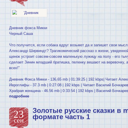
Дневник фокса Микки
Черный Саша
Что получится, если собака вдруг возьмет да и запишет свои мысл
Александр Ширвиндт? Трагикомический рассказ о жизни, увиденной
щенок устроит совсем-совсем маленькую лужицу на полу - его тычу
сделает Зинин младший братишка, пеленку вешают на веревочку, а е
всех!"
Дневник Фокса Микки - 136,65 mb | 01:39:25 | 192 kbps| Читает Ал
Иероглифы - 37.3 mb | 0:27:08 | 192 kbps | Читает Василий Бочкаре
Храбрая женщина - 46.56 mb | 0:33:54 | 192 kbps | Василий Бочкаре
подробнее
Золотые русские сказки в 
23
формате часть 1
сен