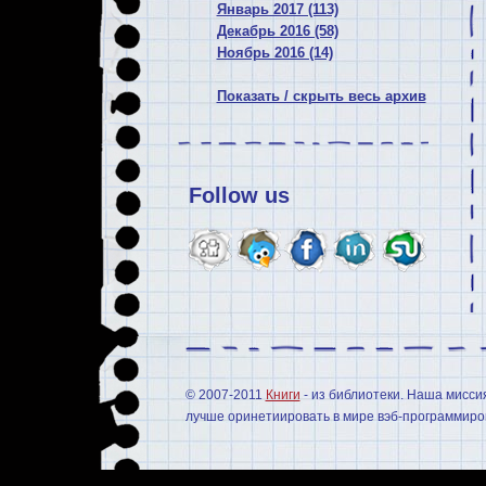
Январь 2017 (113)
Декабрь 2016 (58)
Ноябрь 2016 (14)
Показать / скрыть весь архив
Follow us
© 2007-2011
Книги
- из библиотеки. Наша мисси
лучше оринетиировать в мире вэб-программиров