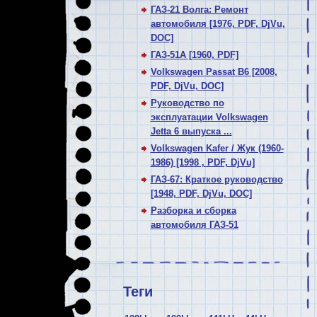
ГАЗ-21 Волга: Ремонт
автомобиля [1976, PDF, DjVu,
DOC]
ГАЗ-51А [1960, PDF]
Volkswagen Passat В6 [2008,
PDF, DjVu, DOC]
Руководство по
эксплуатации Volkswagen
Jetta 6 выпуска ...
Volkswagen Kafer / Жук (1960-
1986) [1998 , PDF, DjVu]
ГАЗ-67: Краткое руководство
[1948, PDF, DjVu, DOC]
Разборка и сборка
автомобиля ГАЗ-51
Теги