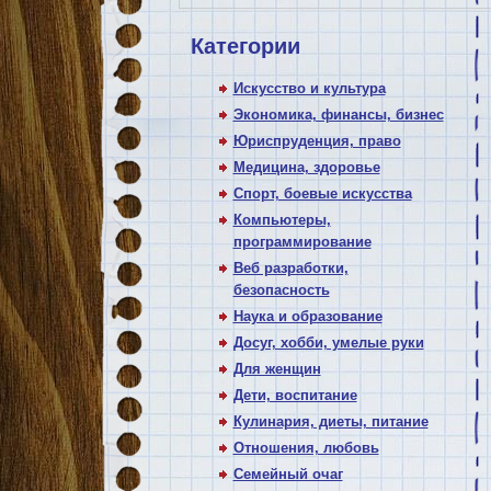
Категории
Искусство и культура
Экономика, финансы, бизнес
Юриспруденция, право
Медицина, здоровье
Спорт, боевые искусства
Компьютеры,
программирование
Веб разработки,
безопасность
Наука и образование
Досуг, хобби, умелые руки
Для женщин
Дети, воспитание
Кулинария, диеты, питание
Отношения, любовь
Семейный очаг