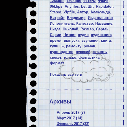
128kbps
,
192kbps
,
441kHz
,
44kHz
,
96kbps
,
Anyfiles
,
LetitBit
,
Rapidator
,
Stereo
,
Vipfile
,
Автор
,
Александр
,
Битрейт
,
Владимир
,
Издательство
,
Исполнитель
,
Качество
,
Название
,
Нигде
,
Николай
,
Размер
,
Сергей
,
Серии
,
Читает
,
аудио
,
аудиокнига
,
время
,
выпуска
,
звучания
,
книга
,
купишь
,
ремонту
,
роман
,
руководство
,
русский
,
скачать
,
сюжет
,
только
,
фантастика
,
формат
Показать все теги
Архивы
Апрель 2017 (7)
Март 2017 (14)
Февраль 2017 (33)