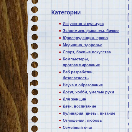
Категории
Искусство и культура
Экономика, финансы, бизнес
Юриспруденция, право
Медицина, здоровье
Спорт, боевые искусства
Компьютеры,
программирование
Веб разработки,
безопасность
Наука и образование
Досуг, хобби, умелые руки
Для женщин
Дети, воспитание
Кулинария, диеты, питание
Отношения, любовь
Семейный очаг