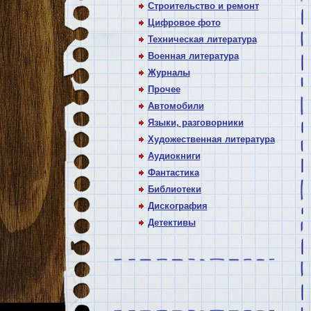
Строительство и ремонт
Цифровое фото
Техническая литература
Военная литература
Журналы
Прочее
Автомобили
Языки, разговорники
Художественная литература
Аудиокниги
Фантастика
Библиотеки
Дискография
Детективы