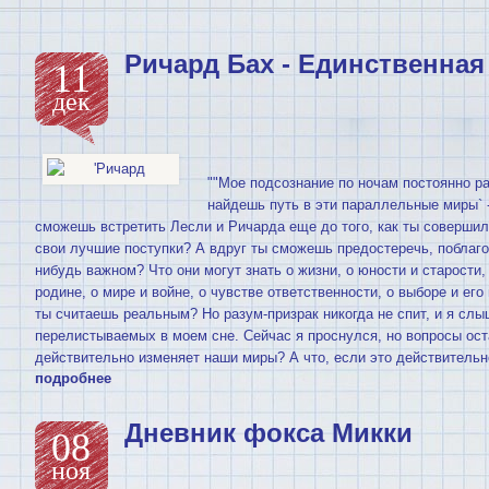
Ричард Бах - Единственная
11
дек
""Мое подсознание по ночам постоянно ра
найдешь путь в эти параллельные миры` 
сможешь встретить Лесли и Ричарда еще до того, как ты соверши
свои лучшие поступки? А вдруг ты сможешь предостеречь, поблаго
нибудь важном? Что они могут знать о жизни, о юности и старости, 
родине, о мире и войне, о чувстве ответственности, о выборе и его
ты считаешь реальным? Но разум-призрак никогда не спит, и я слы
перелистываемых в моем сне. Сейчас я проснулся, но вопросы ост
действительно изменяет наши миры? А что, если это действительно
подробнее
Дневник фокса Микки
08
ноя