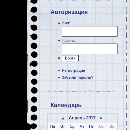
Авторизация
Имя:
Пароль:
Войти
Регистрация
Забыли пароль?
Календарь
Апрель 2017 »
«
Пн
Вт
Ср
Чт
Пт
Сб
Вс