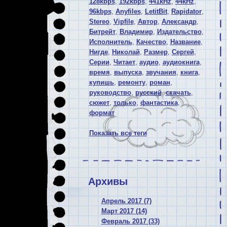
128kbps
,
192kbps
,
441kHz
,
44kHz
,
96kbps
,
Anyfiles
,
LetitBit
,
Rapidator
,
Stereo
,
Vipfile
,
Автор
,
Александр
,
Битрейт
,
Владимир
,
Издательство
,
Исполнитель
,
Качество
,
Название
,
Нигде
,
Николай
,
Размер
,
Сергей
,
Серии
,
Читает
,
аудио
,
аудиокнига
,
время
,
выпуска
,
звучания
,
книга
,
купишь
,
ремонту
,
роман
,
руководство
,
русский
,
скачать
,
сюжет
,
только
,
фантастика
,
формат
Показать все теги
Архивы
Апрель 2017 (7)
Март 2017 (14)
Февраль 2017 (33)