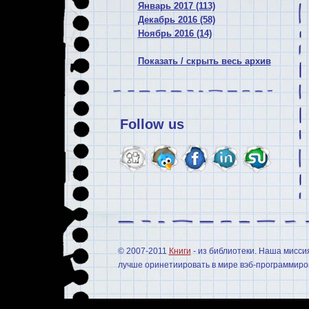
Январь 2017 (113)
Декабрь 2016 (58)
Ноябрь 2016 (14)
Показать / скрыть весь архив
Follow us
© 2007-2011
Книги
- из библиотеки. Наша мисси
лучше оринетиировать в мире вэб-программиров