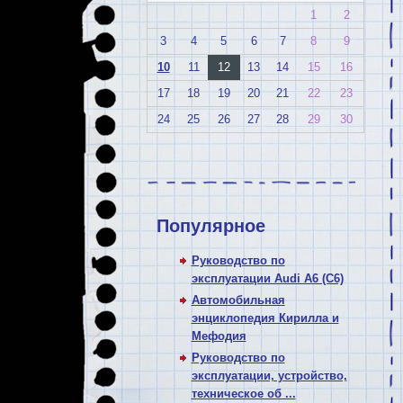
1
2
3
4
5
6
7
8
9
10
11
12
13
14
15
16
17
18
19
20
21
22
23
24
25
26
27
28
29
30
Популярное
Руководство по
эксплуатации Audi A6 (C6)
Автомобильная
энциклопедия Кирилла и
Мефодия
Руководство по
эксплуатации, устройство,
техническое об ...