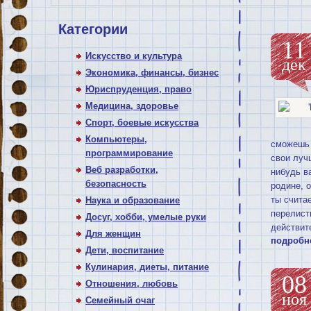
Категории
11
Искусство и культура
дек
Экономика, финансы, бизнес
Юриспруденция, право
Медицина, здоровье
Спорт, боевые искусства
Компьютеры,
сможешь 
программирование
свои луч
Веб разработки,
нибудь ва
безопасность
родине, о
ты счита
Наука и образование
перелист
Досуг, хобби, умелые руки
действит
Для женщин
подробн
Дети, воспитание
Кулинария, диеты, питание
08
Отношения, любовь
ноя
Семейный очаг