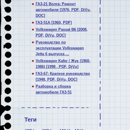
ГАЗ-21 Волга: Ремонт
автомобиля [1976, PDF, DjVu,
DOC]
ГАЗ-51А [1960, PDF]
Volkswagen Passat В6 [2008,
PDF, DjVu, DOC]
Руководство по
эксплуатации Volkswagen
Jetta 6 выпуска ...
Volkswagen Kafer / Жук (1960-
1986) [1998 , PDF, DjVu]
ГАЗ-67: Краткое руководство
[1948, PDF, DjVu, DOC]
Разборка и сборка
автомобиля ГАЗ-51
Теги