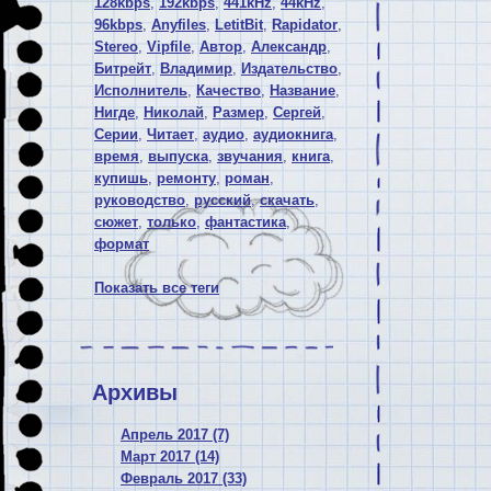
128kbps
,
192kbps
,
441kHz
,
44kHz
,
96kbps
,
Anyfiles
,
LetitBit
,
Rapidator
,
Stereo
,
Vipfile
,
Автор
,
Александр
,
Битрейт
,
Владимир
,
Издательство
,
Исполнитель
,
Качество
,
Название
,
Нигде
,
Николай
,
Размер
,
Сергей
,
Серии
,
Читает
,
аудио
,
аудиокнига
,
время
,
выпуска
,
звучания
,
книга
,
купишь
,
ремонту
,
роман
,
руководство
,
русский
,
скачать
,
сюжет
,
только
,
фантастика
,
формат
Показать все теги
Архивы
Апрель 2017 (7)
Март 2017 (14)
Февраль 2017 (33)