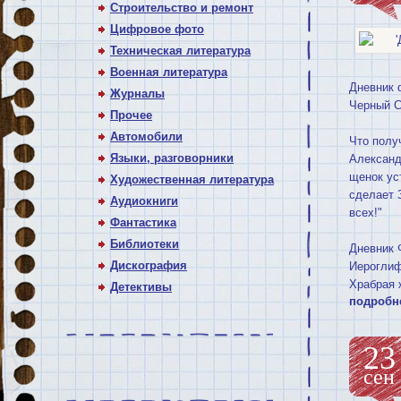
Строительство и ремонт
Цифровое фото
Техническая литература
Военная литература
Дневник 
Журналы
Черный 
Прочее
Автомобили
Что полу
Языки, разговорники
Александ
щенок ус
Художественная литература
сделает З
Аудиокниги
всех!"
Фантастика
Библиотеки
Дневник Ф
Дискография
Иероглифы
Храбрая ж
Детективы
подробн
23
сен