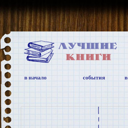
в начало
события
в