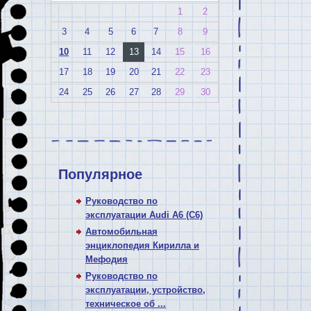
1
2
3
4
5
6
7
8
9
10
11
12
13
14
15
16
17
18
19
20
21
22
23
24
25
26
27
28
29
30
Популярное
Руководство по
эксплуатации Audi A6 (C6)
Автомобильная
энциклопедия Кирилла и
Мефодия
Руководство по
эксплуатации, устройство,
техническое об ...