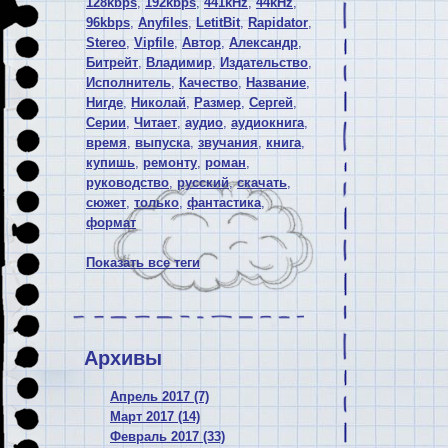
128kbps
,
192kbps
,
441kHz
,
44kHz
,
96kbps
,
Anyfiles
,
LetitBit
,
Rapidator
,
Stereo
,
Vipfile
,
Автор
,
Александр
,
Битрейт
,
Владимир
,
Издательство
,
Исполнитель
,
Качество
,
Название
,
Нигде
,
Николай
,
Размер
,
Сергей
,
Серии
,
Читает
,
аудио
,
аудиокнига
,
время
,
выпуска
,
звучания
,
книга
,
купишь
,
ремонту
,
роман
,
руководство
,
русский
,
скачать
,
сюжет
,
только
,
фантастика
,
формат
Показать все теги
Архивы
Апрель 2017 (7)
Март 2017 (14)
Февраль 2017 (33)