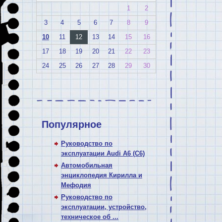
1
2
3
4
5
6
7
8
9
10
11
12
13
14
15
16
17
18
19
20
21
22
23
24
25
26
27
28
29
30
Популярное
Руководство по
эксплуатации Audi A6 (C6)
Автомобильная
энциклопедия Кирилла и
Мефодия
Руководство по
эксплуатации, устройство,
техническое об ...