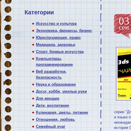
Категории
03
Искусство и культура
сен
Экономика, финансы, бизнес
Юриспруденция, право
Медицина, здоровье
Спорт, боевые искусства
Компьютеры,
программирование
Веб разработки,
безопасность
Наука и образование
Досуг, хобби, умелые руки
Для женщин
Дети, воспитание
серии "Д
Кулинария, диеты, питание
и языки 
Отношения, любовь
неожидан
Семейный очаг
история 