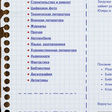
Загрузка
Строительство и ремонт
займет р
Цифровое фото
Юзеры и 
Техническая литература
Военная литература
Журналы
Прочее
Автомобили
Языки, разговорники
Художественная литература
Аудиокниги
Фантастика
Похожие 
Библиотеки
Phot
Дискография
Библ
Библ
Детективы
Алек
Клас
Вернутьс