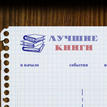
в начало
события
в