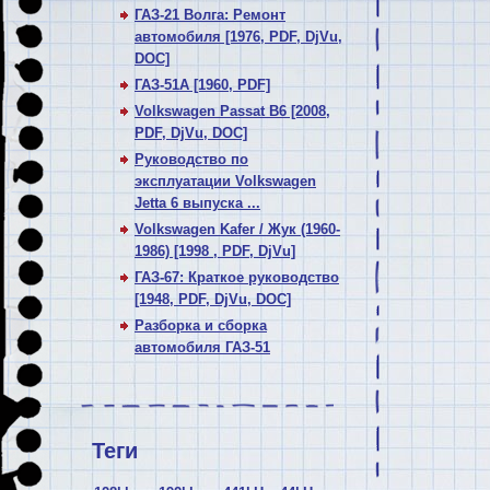
ГАЗ-21 Волга: Ремонт
автомобиля [1976, PDF, DjVu,
DOC]
ГАЗ-51А [1960, PDF]
Volkswagen Passat В6 [2008,
PDF, DjVu, DOC]
Руководство по
эксплуатации Volkswagen
Jetta 6 выпуска ...
Volkswagen Kafer / Жук (1960-
1986) [1998 , PDF, DjVu]
ГАЗ-67: Краткое руководство
[1948, PDF, DjVu, DOC]
Разборка и сборка
автомобиля ГАЗ-51
Теги