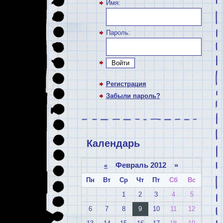
Имя:
Пароль:
Войти
Регистрация
Забыли пароль?
Календарь
Февраль 2012 »
«
Пн
Вт
Ср
Чт
Пт
Сб
Вс
1
2
3
4
5
6
7
8
9
10
11
12