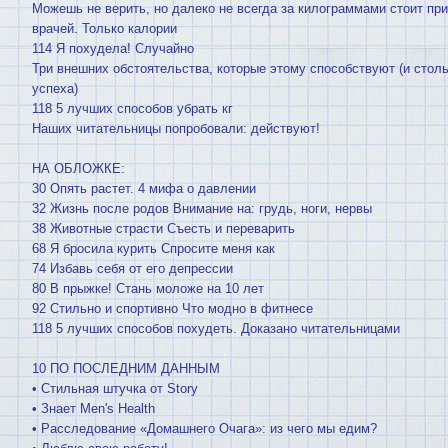
Можешь не верить, но далеко не всегда за килограммами стоит п
врачей. Только калории
114 Я похудела! Случайно
Три внешних обстоятельства, которые этому способствуют (и стол
успеха)
118 5 лучших способов убрать кг
Наших читательницы попробовали: действуют!
НА ОБЛОЖКЕ:
30 Опять растет. 4 мифа о давлении
32 Жизнь после родов Внимание на: грудь, ноги, нервы
38 Животные страсти Съесть и переварить
68 Я бросила курить Спросите меня как
74 Избавь себя от его депрессии
80 В прыжке! Стань моложе на 10 лет
92 Стильно и спортивно Что модно в фитнесе
118 5 лучших способов похудеть. Доказано читательницами
10 ПО ПОСЛЕДНИМ ДАННЫМ
• Стильная штучка от Story
• Знает Men's Health
• Расследование «Домашнего Очага»: из чего мы едим?