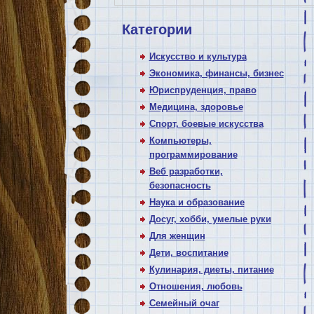
Категории
Искусство и культура
Экономика, финансы, бизнес
Юриспруденция, право
Медицина, здоровье
Спорт, боевые искусства
Компьютеры,
программирование
Веб разработки,
безопасность
Наука и образование
Досуг, хобби, умелые руки
Для женщин
Дети, воспитание
Кулинария, диеты, питание
Отношения, любовь
Семейный очаг