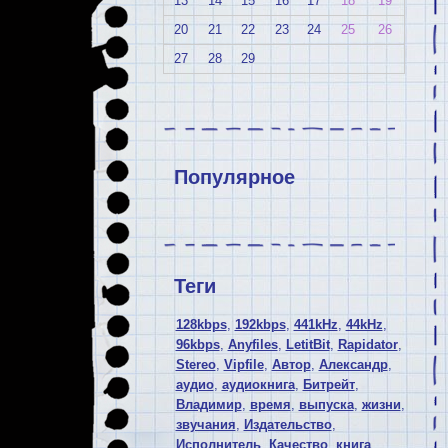
13
14
15
16
17
18
19
20
21
22
23
24
25
26
27
28
29
Популярное
Теги
128kbps
,
192kbps
,
441kHz
,
44kHz
,
96kbps
,
Anyfiles
,
LetitBit
,
Rapidator
,
Stereo
,
Vipfile
,
Автор
,
Александр
,
аудио
,
аудиокнига
,
Битрейт
,
Владимир
,
время
,
выпуска
,
жизни
,
звучания
,
Издательство
,
Исполнитель
,
Качество
,
книга
,