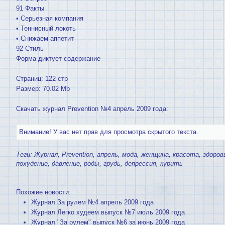
91 Факты
• Серьезная компания
• Теннисный локоть
• Снижаем аппетит
92 Стиль
Форма диктует содержание
Страниц: 122 стр
Размер: 70.02 Mb
Скачать журнал Prevention №4 апрель 2009 года:
Внимание! У вас нет прав для просмотра скрытого текста.
Теги:
Журнал
,
Prevention
,
апрель
,
мода
,
женщина
,
красота
,
здоров
похудение
,
давление
,
роды
,
грудь
,
депрессия
,
курить
Похожие новости:
Журнал За рулем №4 апрель 2009 года
Журнал Легко худеем выпуск №7 июль 2009 года
Журнал "За рулем" выпуск №6 за июнь 2009 года