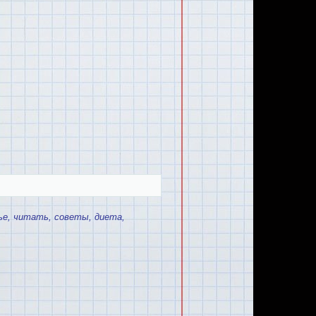
ье
,
читать
,
советы
,
диета
,