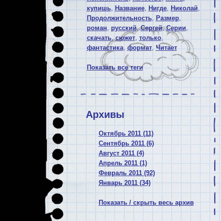
купишь
,
Название
,
Нигде
,
Николай
,
Продолжительность
,
Размер
,
роман
,
русский
,
Сергей
,
Серии
,
скачать
,
сюжет
,
только
,
фантастика
,
формат
,
Читает
Показать все теги
Архивы
Октябрь 2011 (11)
Сентябрь 2011 (6)
Август 2011 (4)
Апрель 2011 (1)
Февраль 2011 (92)
Январь 2011 (34)
Показать / скрыть весь архив