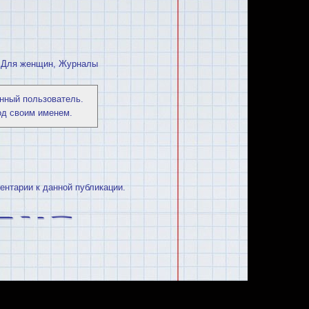
:
Для женщин
,
Журналы
нный пользователь.
од своим именем.
ментарии к данной публикации.