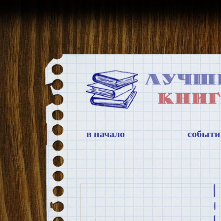
в начало
событи