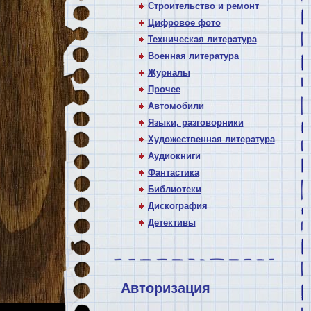
Строительство и ремонт
Цифровое фото
Техническая литература
Военная литература
Журналы
Прочее
Автомобили
Языки, разговорники
Художественная литература
Аудиокниги
Фантастика
Библиотеки
Дискография
Детективы
Авторизация