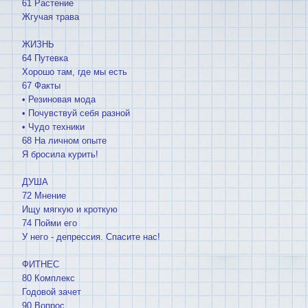
61 Растение
Жгучая трава
ЖИЗНЬ
64 Путевка
Хорошо там, где мы есть
67 Факты
• Резиновая мода
• Почувствуй себя разной
• Чудо техники
68 На личном опыте
Я бросила курить!
ДУША
72 Мнение
Ищу мягкую и кроткую
74 Пойми его
У него - депрессия. Спасите нас!
ФИТНЕС
80 Комплекс
Годовой зачет
90 Вопрос