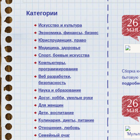
Категории
26
Искусство и культура
мая
Экономика, финансы, бизнес
Юриспруденция, право
Медицина, здоровье
Спорт, боевые искусства
Компьютеры,
программирование
Сборка к
Веб разработки,
бытовую 
безопасность
подробн
Наука и образование
Досуг, хобби, умелые руки
26
Для женщин
мая
Дети, воспитание
Кулинария, диеты, питание
Отношения, любовь
Семейный очаг