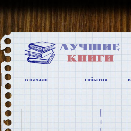
в начало
события
в