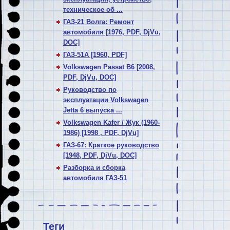
техническое об ...
ГАЗ-21 Волга: Ремонт
автомобиля [1976, PDF, DjVu,
DOC]
ГАЗ-51А [1960, PDF]
Volkswagen Passat В6 [2008,
PDF, DjVu, DOC]
Руководство по
эксплуатации Volkswagen
Jetta 6 выпуска ...
Volkswagen Kafer / Жук (1960-
1986) [1998 , PDF, DjVu]
ГАЗ-67: Краткое руководство
[1948, PDF, DjVu, DOC]
Разборка и сборка
автомобиля ГАЗ-51
Теги