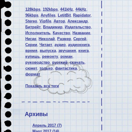
128kbps
,
192kbps
,
441kHz
,
44kHz
,
96kbps
,
Anyfiles
,
LetitBit
,
Rapidator
,
Stereo
,
Vipfile
,
Автор
,
Александр
,
Битрейт
,
Владимир
,
Издательство
,
Исполнитель
,
Качество
,
Название
,
Нигде
,
Николай
,
Размер
,
Сергей
,
Серии
,
Читает
,
аудио
,
аудиокнига
,
время
,
выпуска
,
звучания
,
книга
,
купишь
,
ремонту
,
роман
,
руководство
,
русский
,
скачать
,
сюжет
,
только
,
фантастика
,
формат
Показать все теги
Архивы
Апрель 2017 (7)
Март 2017 (14)