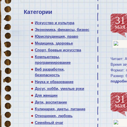
Категории
31
Искусство и культура
мая
Экономика, финансы, бизнес
Юриспруденция, право
Медицина, здоровье
Спорт, боевые искусства
Компьютеры,
Читает: 
программирование
Время зв
Веб разработки,
Формат: 
безопасность
Размер: 
подробн
Наука и образование
Досуг, хобби, умелые руки
Для женщин
31
Дети, воспитание
мая
Кулинария, диеты, питание
Отношения, любовь
Семейный очаг