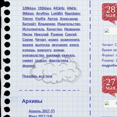
28
128kbps
,
192kbps
,
441kHz
,
44kHz
,
96kbps
,
Anyfiles
,
LetitBit
,
Rapidator
,
мая
Stereo
,
Vipfile
,
Автор
,
Александр
,
Битрейт
,
Владимир
,
Издательство
,
Исполнитель
,
Качество
,
Название
,
Нигде
,
Николай
,
Размер
,
Сергей
,
Серии
,
Читает
,
аудио
,
аудиокнига
,
время
,
выпуска
,
звучания
,
книга
,
Читает: 
купишь
,
ремонту
,
роман
,
Время зв
руководство
,
русский
,
скачать
,
Формат: 
сюжет
,
только
,
фантастика
,
Размер:
подробн
формат
Показать все теги
27
мая
Архивы
Апрель 2017 (7)
Март 2017 (14)