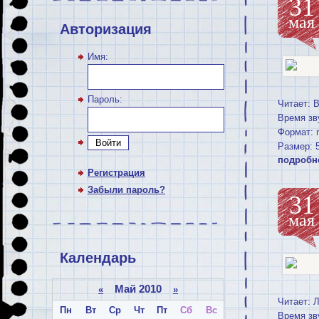
31
мая
Авторизация
Имя:
Пароль:
Читает: 
Время зв
Формат: 
Войти
Размер: 
подробн
Регистрация
Забыли пароль?
31
мая
Календарь
Май 2010
«
»
Читает: 
Пн
Вт
Ср
Чт
Пт
Сб
Вс
Время зв