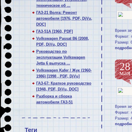
техническое об ...
ГАЗ-21 Волга: Ремонт
автомобиля [1976, PDF, DjVu,
DOC]
Время зв
ГАЗ-51А [1960, PDF]
Формат: 
Volkswagen Passat В6 [2008,
Размер: 
PDF, DjVu, DOC]
подробн
Руководство по
эксплуатации Volkswagen
28
Jetta 6 выпуска ...
Volkswagen Kafer / Жук (1960-
мая
1986) [1998 , PDF, DjVu]
ГАЗ-67: Краткое руководство
[1948, PDF, DjVu, DOC]
Разборка и сборка
автомобиля ГАЗ-51
Время зв
Формат: 
Размер: 
подробн
Теги