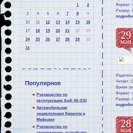
Формат: 
1
2
Размер: 
3
4
5
6
7
8
9
подробн
10
11
12
13
14
15
16
17
18
19
20
21
22
23
29
24
25
26
27
28
29
30
мая
31
Издатель
Читает: 
Популярное
Время зв
Формат: 
Руководство по
Размер: 
эксплуатации Audi A6 (C6)
подробн
Автомобильная
энциклопедия Кирилла и
Мефодия
28
Руководство по
мая
эксплуатации, устройство,