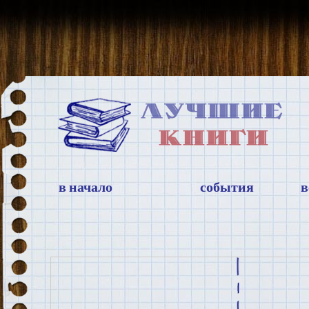
в начало
события
в