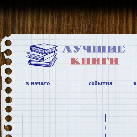
в начало
события
в