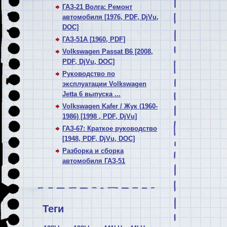
ГАЗ-21 Волга: Ремонт
автомобиля [1976, PDF, DjVu,
DOC]
ГАЗ-51А [1960, PDF]
Volkswagen Passat В6 [2008,
PDF, DjVu, DOC]
Руководство по
эксплуатации Volkswagen
Jetta 6 выпуска ...
Volkswagen Kafer / Жук (1960-
1986) [1998 , PDF, DjVu]
ГАЗ-67: Краткое руководство
[1948, PDF, DjVu, DOC]
Разборка и сборка
автомобиля ГАЗ-51
Теги