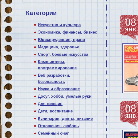
Категории
08
Искусство и культура
янв
Экономика, финансы, бизнес
Юриспруденция, право
Медицина, здоровье
Спорт, боевые искусства
Компьютеры,
программирование
Веб разработки,
безопасность
Наука и образование
Досуг, хобби, умелые руки
Для женщин
08
Дети, воспитание
янв
Кулинария, диеты, питание
Отношения, любовь
Семейный очаг