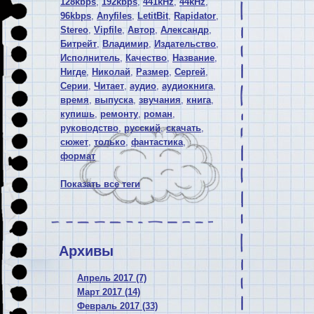
128kbps
,
192kbps
,
441kHz
,
44kHz
,
96kbps
,
Anyfiles
,
LetitBit
,
Rapidator
,
Stereo
,
Vipfile
,
Автор
,
Александр
,
Битрейт
,
Владимир
,
Издательство
,
Исполнитель
,
Качество
,
Название
,
Нигде
,
Николай
,
Размер
,
Сергей
,
Серии
,
Читает
,
аудио
,
аудиокнига
,
время
,
выпуска
,
звучания
,
книга
,
купишь
,
ремонту
,
роман
,
руководство
,
русский
,
скачать
,
сюжет
,
только
,
фантастика
,
формат
Показать все теги
Архивы
Апрель 2017 (7)
Март 2017 (14)
Февраль 2017 (33)