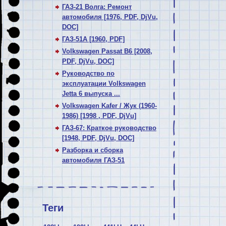
ГАЗ-21 Волга: Ремонт
автомобиля [1976, PDF, DjVu,
DOC]
ГАЗ-51А [1960, PDF]
Volkswagen Passat В6 [2008,
PDF, DjVu, DOC]
Руководство по
эксплуатации Volkswagen
Jetta 6 выпуска ...
Volkswagen Kafer / Жук (1960-
1986) [1998 , PDF, DjVu]
ГАЗ-67: Краткое руководство
[1948, PDF, DjVu, DOC]
Разборка и сборка
автомобиля ГАЗ-51
Теги