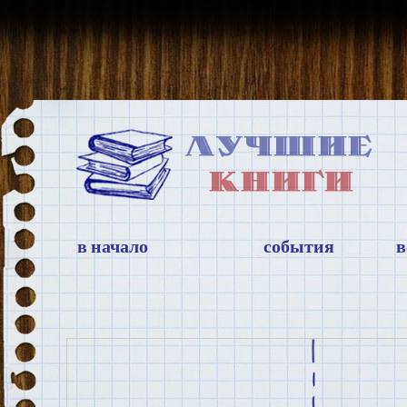
в начало
события
в