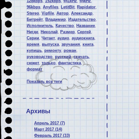
128kbps
,
192kbps
,
441kHz
,
44kHz
,
96kbps
,
Anyfiles
,
LetitBit
,
Rapidator
,
Stereo
,
Vipfile
,
Автор
,
Александр
,
Битрейт
,
Владимир
,
Издательство
,
Исполнитель
,
Качество
,
Название
,
Нигде
,
Николай
,
Размер
,
Сергей
,
Серии
,
Читает
,
аудио
,
аудиокнига
,
время
,
выпуска
,
звучания
,
книга
,
купишь
,
ремонту
,
роман
,
руководство
,
русский
,
скачать
,
сюжет
,
только
,
фантастика
,
формат
Показать все теги
Архивы
Апрель 2017 (7)
Март 2017 (14)
Февраль 2017 (33)