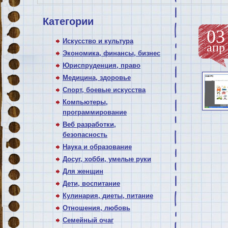
Категории
03
Искусство и культура
апр
Экономика, финансы, бизнес
Юриспруденция, право
Медицина, здоровье
Спорт, боевые искусства
Компьютеры,
программирование
Веб разработки,
безопасность
Наука и образование
Досуг, хобби, умелые руки
Для женщин
Дети, воспитание
Кулинария, диеты, питание
Отношения, любовь
Семейный очаг