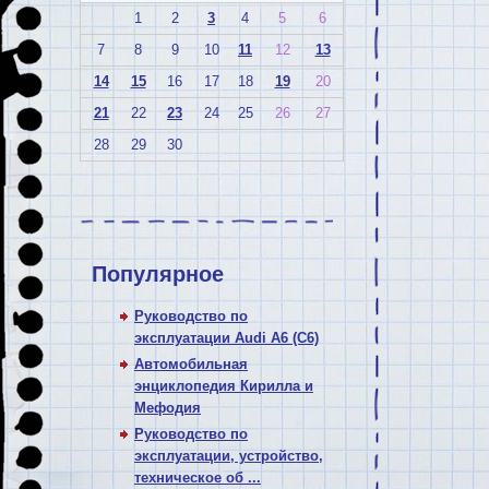
1
2
3
4
5
6
7
8
9
10
11
12
13
14
15
16
17
18
19
20
21
22
23
24
25
26
27
28
29
30
Популярное
Руководство по
эксплуатации Audi A6 (C6)
Автомобильная
энциклопедия Кирилла и
Мефодия
Руководство по
эксплуатации, устройство,
техническое об ...