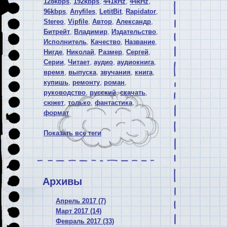
128kbps
,
192kbps
,
441kHz
,
44kHz
,
96kbps
,
Anyfiles
,
LetitBit
,
Rapidator
,
Stereo
,
Vipfile
,
Автор
,
Александр
,
Битрейт
,
Владимир
,
Издательство
,
Исполнитель
,
Качество
,
Название
,
Нигде
,
Николай
,
Размер
,
Сергей
,
Серии
,
Читает
,
аудио
,
аудиокнига
,
время
,
выпуска
,
звучания
,
книга
,
купишь
,
ремонту
,
роман
,
руководство
,
русский
,
скачать
,
сюжет
,
только
,
фантастика
,
формат
Показать все теги
Архивы
Апрель 2017 (7)
Март 2017 (14)
Февраль 2017 (33)