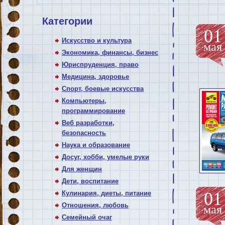
Категории
01
Искусство и культура
мая
Экономика, финансы, бизнес
Юриспруденция, право
Медицина, здоровье
Спорт, боевые искусства
Компьютеры,
программирование
Веб разработки,
безопасность
Наука и образование
Досуг, хобби, умелые руки
Для женщин
Дети, воспитание
01
Кулинария, диеты, питание
Отношения, любовь
мая
Семейный очаг