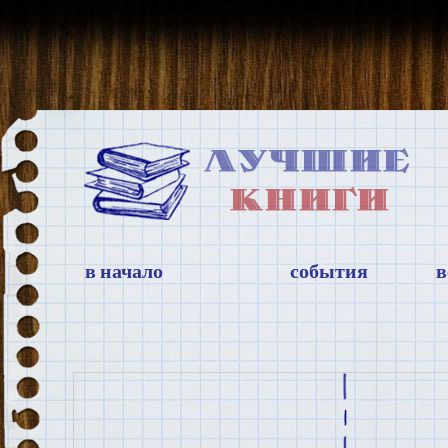
в начало
события
в