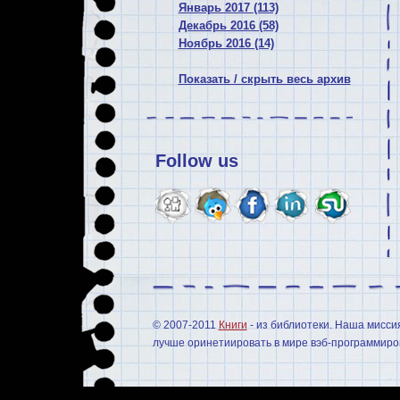
Январь 2017 (113)
Декабрь 2016 (58)
Ноябрь 2016 (14)
Показать / скрыть весь архив
Follow us
© 2007-2011
Книги
- из библиотеки. Наша мисси
лучше оринетиировать в мире вэб-программиров