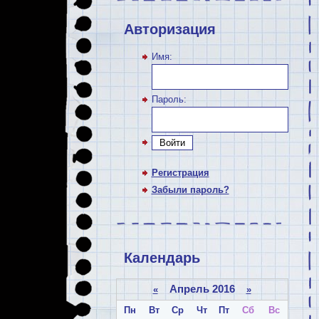
Авторизация
Имя:
Пароль:
Войти
Регистрация
Забыли пароль?
Календарь
Апрель 2016
«
»
Пн
Вт
Ср
Чт
Пт
Сб
Вс