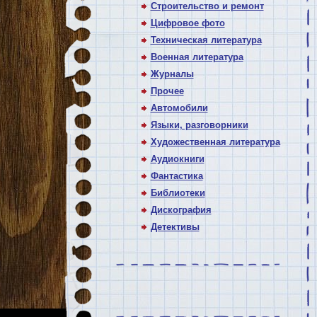
Строительство и ремонт
Цифровое фото
Техническая литература
Военная литература
Журналы
Прочее
Автомобили
Языки, разговорники
Художественная литература
Аудиокниги
Фантастика
Библиотеки
Дискография
Детективы