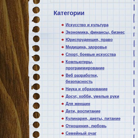
Категории
Искусство и культура
Экономика, финансы, бизнес
Юриспруденция, право
Медицина, здоровье
Спорт, боевые искусства
Компьютеры,
программирование
Веб разработки,
безопасность
Наука и образование
Досуг, хобби, умелые руки
Для женщин
Дети, воспитание
Кулинария, диеты, питание
Отношения, любовь
Семейный очаг