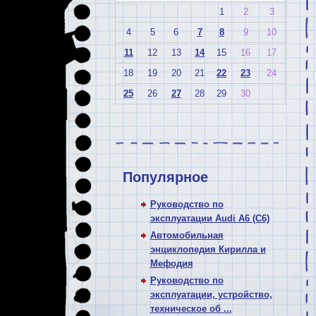
1
2
3
4
5
6
7
8
9
10
11
12
13
14
15
16
17
18
19
20
21
22
23
24
25
26
27
28
29
30
Популярное
Руководство по
эксплуатации Audi A6 (C6)
Автомобильная
энциклопедия Кирилла и
Мефодия
Руководство по
эксплуатации, устройство,
техническое об ...