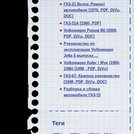
ГАЗ-21 Волга: Ремонт
автомобиля [1976, PDF, DjVu,
DOC]
ГАЗ-51А [1960, PDF]
Volkswagen Passat В6 [2008,
PDF, DjVu, DOC]
Руководство по
эксплуатации Volkswagen
Jetta 6 выпуска ...
Volkswagen Kafer / Жук (1960-
1986) [1998 , PDF, DjVu]
ГАЗ-67: Краткое руководство
[1948, PDF, DjVu, DOC]
Разборка и сборка
автомобиля ГАЗ-51
Теги