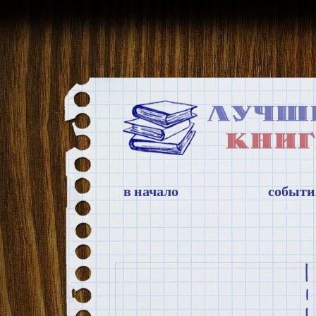
в начало
событи