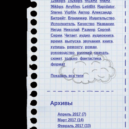
128kbps
,
192kbps
,
441kHz
,
44kHz
,
96kbps
,
Anyfiles
,
LetitBit
,
Rapidator
,
Stereo
,
Vipfile
,
Автор
,
Александр
,
Битрейт
,
Владимир
,
Издательство
,
Исполнитель
,
Качество
,
Название
,
Нигде
,
Николай
,
Размер
,
Сергей
,
Серии
,
Читает
,
аудио
,
аудиокнига
,
время
,
выпуска
,
звучания
,
книга
,
купишь
,
ремонту
,
роман
,
руководство
,
русский
,
скачать
,
сюжет
,
только
,
фантастика
,
формат
Показать все теги
Архивы
Апрель 2017 (7)
Март 2017 (14)
Февраль 2017 (33)