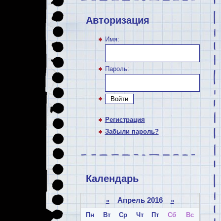
Авторизация
Имя:
Пароль:
Войти
Регистрация
Забыли пароль?
Календарь
Апрель 2016
«
»
Пн
Вт
Ср
Чт
Пт
Сб
Вс