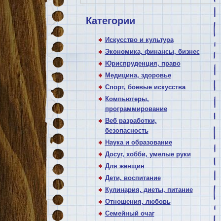
Категории
Искусство и культура
Экономика, финансы, бизнес
Юриспруденция, право
Медицина, здоровье
Спорт, боевые искусства
Компьютеры,
программирование
Веб разработки,
безопасность
Наука и образование
Досуг, хобби, умелые руки
Для женщин
Дети, воспитание
Кулинария, диеты, питание
Отношения, любовь
Семейный очаг