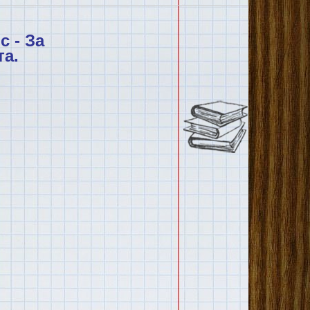
 - За
та.