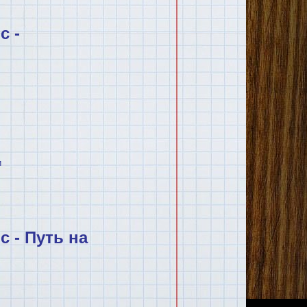
с -
и
 - Путь на