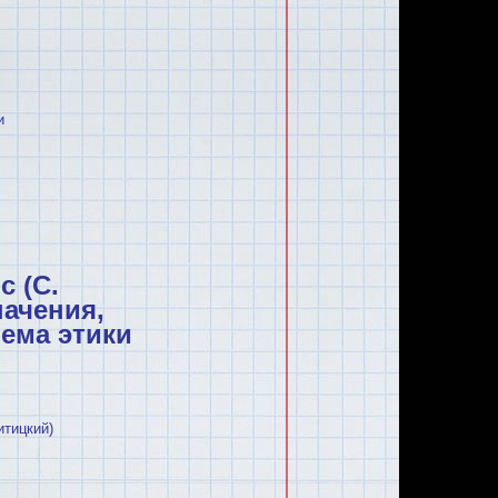
и
с (С.
начения,
ема этики
итицкий)