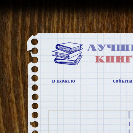
в начало
событи