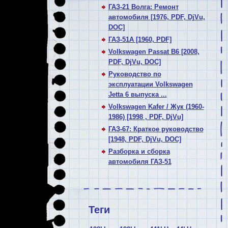
ГАЗ-21 Волга: Ремонт
автомобиля [1976, PDF, DjVu,
DOC]
ГАЗ-51А [1960, PDF]
Volkswagen Passat В6 [2008,
PDF, DjVu, DOC]
Руководство по
эксплуатации Volkswagen
Jetta 6 выпуска ...
Volkswagen Kafer / Жук (1960-
1986) [1998 , PDF, DjVu]
ГАЗ-67: Краткое руководство
[1948, PDF, DjVu, DOC]
Разборка и сборка
автомобиля ГАЗ-51
Теги