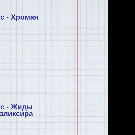
с - Хромая
ис - Жиды
 эликсира