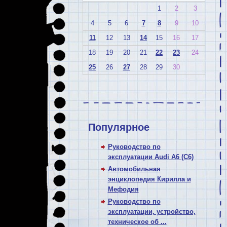
1
2
3
4
5
6
7
8
9
10
11
12
13
14
15
16
17
18
19
20
21
22
23
24
25
26
27
28
29
30
Популярное
Руководство по
эксплуатации Audi A6 (C6)
Автомобильная
энциклопедия Кирилла и
Мефодия
Руководство по
эксплуатации, устройство,
техническое об ...