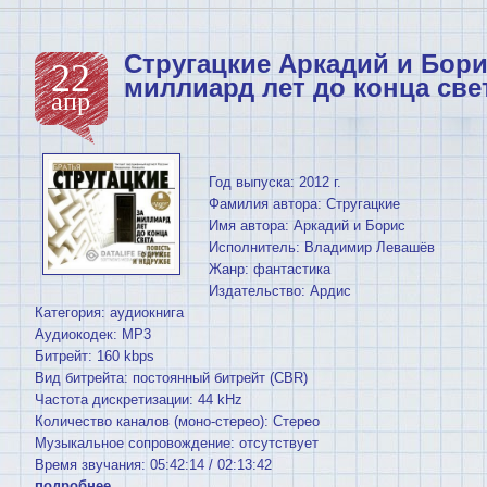
Стругацкие Аркадий и Борис
22
миллиард лет до конца све
апр
Год выпуска: 2012 г.
Фамилия автора: Стругацкие
Имя автора: Аркадий и Борис
Исполнитель: Владимир Левашёв
Жанр: фантастика
Издательство: Ардис
Категория: аудиокнига
Аудиокодек: MP3
Битрейт: 160 kbps
Вид битрейта: постоянный битрейт (CBR)
Частота дискретизации: 44 kHz
Количество каналов (моно-стерео): Стерео
Музыкальное сопровождение: отсутствует
Время звучания: 05:42:14 / 02:13:42
подробнее