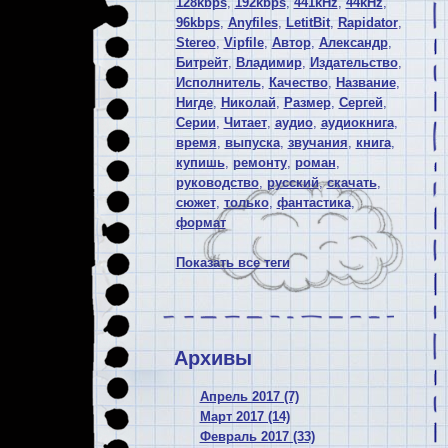
128kbps
,
192kbps
,
441kHz
,
44kHz
,
96kbps
,
Anyfiles
,
LetitBit
,
Rapidator
,
Stereo
,
Vipfile
,
Автор
,
Александр
,
Битрейт
,
Владимир
,
Издательство
,
Исполнитель
,
Качество
,
Название
,
Нигде
,
Николай
,
Размер
,
Сергей
,
Серии
,
Читает
,
аудио
,
аудиокнига
,
время
,
выпуска
,
звучания
,
книга
,
купишь
,
ремонту
,
роман
,
руководство
,
русский
,
скачать
,
сюжет
,
только
,
фантастика
,
формат
Показать все теги
Архивы
Апрель 2017 (7)
Март 2017 (14)
Февраль 2017 (33)