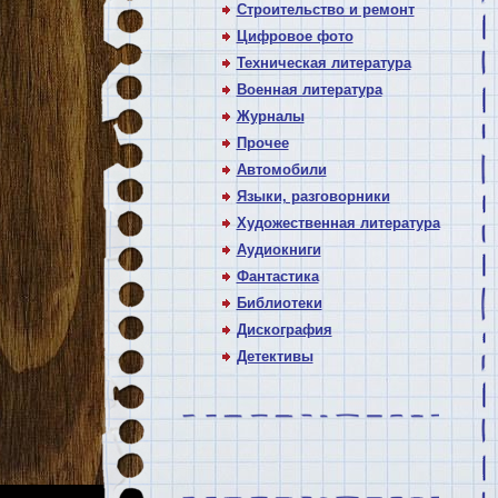
Строительство и ремонт
Цифровое фото
Техническая литература
Военная литература
Журналы
Прочее
Автомобили
Языки, разговорники
Художественная литература
Аудиокниги
Фантастика
Библиотеки
Дискография
Детективы