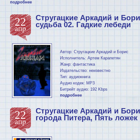
подробнее
Стругацкие Аркадий и Бори
22
судьба 02. Гадкие лебеди
апр
Автор: Стругацкие Аркадий и Борис
Исполнитель: Артем Карапетян
Жанр: фантастика
Издательство: неизвестно
Тип: аудиокнига
Аудио кодек: MP3
Битрейт аудио: 192 Kbps
подробнее
Стругацкие Аркадий и Бор
22
города Питера, Пять ложек
апр