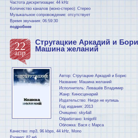
Частота дискретизации: 44 kHz
Количество каналов (моно-стерео): Стерео
Музыкальное сопровождение: отсутствует
Время звучания: 06:59:30
подробнее
Стругацкие Аркадий и Бори
22
Машина желаний
апр
Автор: Стругацкие Аркадий и Борис
Название: Машина желаний
Исполнитель: Левашёв Владимир
Жанр: Киносценарий
Издательство: Нигде не купишь
Год издания: 2013
Очищено: sky4all
Обработано: knigofil
Обложка: Вася с Марса
Качество: mp3, 96 kbps, 44 kHz, Mono
Размер: 82 мб