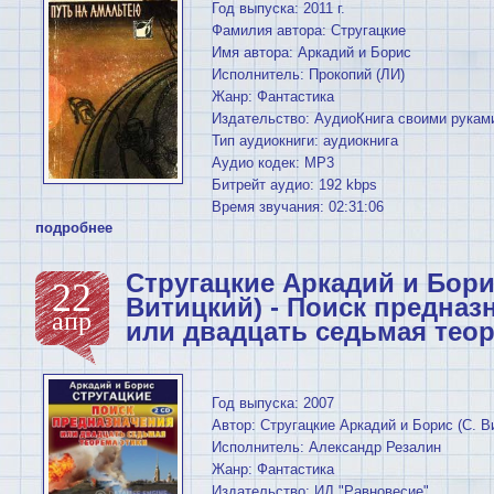
Год выпуска: 2011 г.
Фамилия автора: Стругацкие
Имя автора: Аркадий и Борис
Исполнитель: Прокопий (ЛИ)
Жанр: Фантастика
Издательство: АудиоКнига своими рукам
Тип аудиокниги: аудиокнига
Аудио кодек: MP3
Битрейт аудио: 192 kbps
Время звучания: 02:31:06
подробнее
Стругацкие Аркадий и Бори
22
Витицкий) - Поиск предназ
апр
или двадцать седьмая теор
Год выпуска: 2007
Автор: Стругацкие Аркадий и Борис (С. В
Исполнитель: Александр Резалин
Жанр: Фантастика
Издательство: ИД "Равновесие"