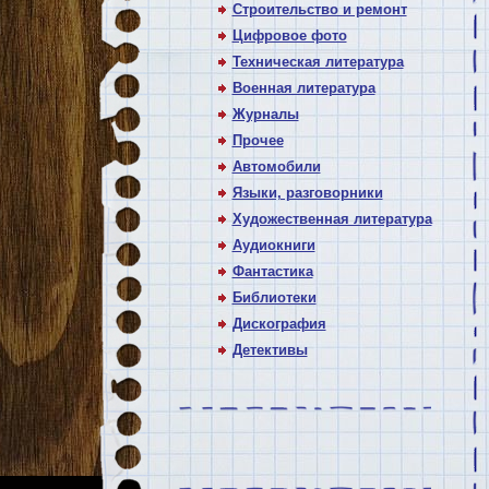
Строительство и ремонт
Цифровое фото
Техническая литература
Военная литература
Журналы
Прочее
Автомобили
Языки, разговорники
Художественная литература
Аудиокниги
Фантастика
Библиотеки
Дискография
Детективы