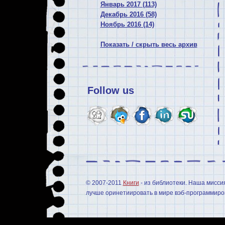
Январь 2017 (113)
Декабрь 2016 (58)
Ноябрь 2016 (14)
Показать / скрыть весь архив
Follow us
© 2007-2011
Книги
- из библиотеки. Наша мисси
лучше оринетиировать в мире вэб-программиров