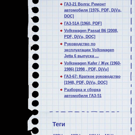
ГАЗ-21 Волга: Ремонт
автомобиля [1976, PDF, DjVu,
DOC]
ГАЗ-51А [1960, PDF]
Volkswagen Passat В6 [2008,
PDF, DjVu, DOC]
Руководство по
эксплуатации Volkswagen
Jetta 6 выпуска ...
Volkswagen Kafer / Жук (1960-
1986) [1998 , PDF, DjVu]
ГАЗ-67: Краткое руководство
[1948, PDF, DjVu, DOC]
Разборка и сборка
автомобиля ГАЗ-51
Теги