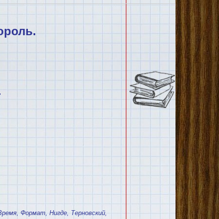
ороль.
"
Время
,
Формат
,
Нигде
,
Терновский
,