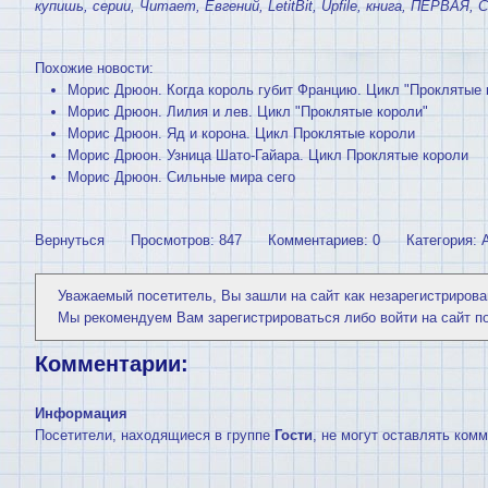
купишь
,
серии
,
Читает
,
Евгений
,
LetitBit
,
Upfile
,
книга
,
ПЕРВАЯ
,
С
Похожие новости:
Морис Дрюон. Когда король губит Францию. Цикл "Проклятые 
Морис Дрюон. Лилия и лев. Цикл "Проклятые короли"
Морис Дрюон. Яд и корона. Цикл Проклятые короли
Морис Дрюон. Узница Шато-Гайара. Цикл Проклятые короли
Морис Дрюон. Сильные мира сего
Вернуться
Просмотров: 847
Комментариев: 0
Категория:
Уважаемый посетитель, Вы зашли на сайт как незарегистрирова
Мы рекомендуем Вам
зарегистрироваться
либо войти на сайт п
Комментарии:
Информация
Посетители, находящиеся в группе
Гости
, не могут оставлять ком