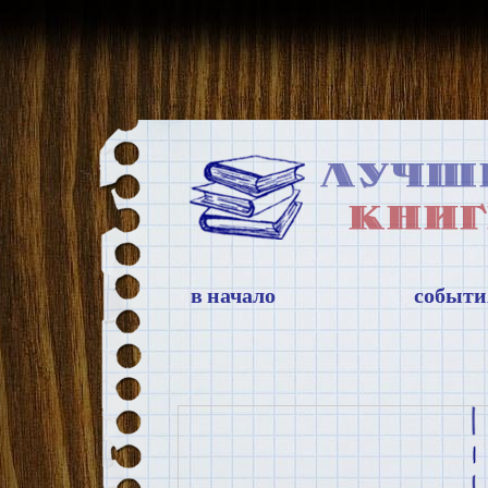
в начало
событи