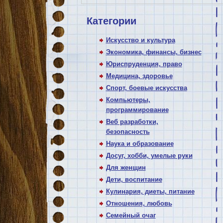
Категории
Искусство и культура
Экономика, финансы, бизнес
Юриспруденция, право
Медицина, здоровье
Спорт, боевые искусства
Компьютеры,
программирование
Веб разработки,
безопасность
Наука и образование
Досуг, хобби, умелые руки
Для женщин
Дети, воспитание
Кулинария, диеты, питание
Отношения, любовь
Семейный очаг