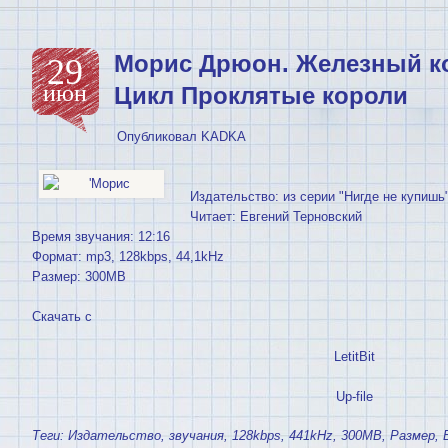
Морис Дрюон. Железный к
29
июн
Цикл Проклятые короли
Опубликовал
KADKA
Издательство: из серии "Нигде не купишь
Читает: Евгений Терновский
Время звучания: 12:16
Формат: mp3, 128kbps, 44,1kHz
Размер: 300MB
Скачать с
LetitBit
Up-file
Теги:
Издательство
,
звучания
,
128kbps
,
441kHz
,
300MB
,
Размер
,