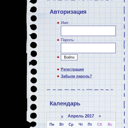
Авторизация
Имя:
Пароль:
Войти
Регистрация
Забыли пароль?
Календарь
Апрель 2017 »
«
Пн
Вт
Ср
Чт
Пт
Сб
Вс