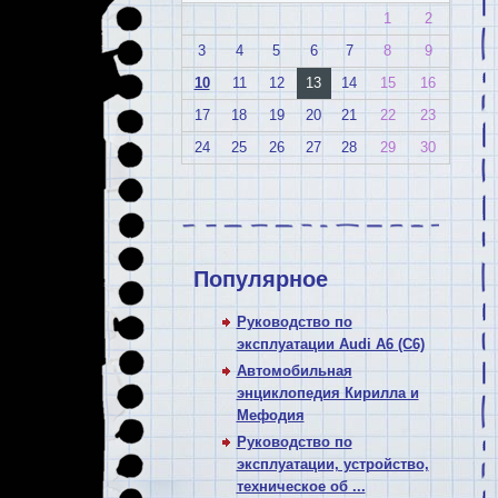
1
2
3
4
5
6
7
8
9
10
11
12
13
14
15
16
17
18
19
20
21
22
23
24
25
26
27
28
29
30
Популярное
Руководство по
эксплуатации Audi A6 (C6)
Автомобильная
энциклопедия Кирилла и
Мефодия
Руководство по
эксплуатации, устройство,
техническое об ...