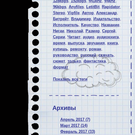
128kbps
,
192kbps
,
441kHz
,
44kHz
,
96kbps
,
Anyfiles
,
LetitBit
,
Rapidator
,
Stereo
,
Vipfile
,
Автор
,
Александр
,
Битрейт
,
Владимир
,
Издательство
,
Исполнитель
,
Качество
,
Название
,
Нигде
,
Николай
,
Размер
,
Сергей
,
Серии
,
Читает
,
аудио
,
аудиокнига
,
время
,
выпуска
,
звучания
,
книга
,
купишь
,
ремонту
,
роман
,
руководство
,
русский
,
скачать
,
сюжет
,
только
,
фантастика
,
формат
Показать все теги
Архивы
Апрель 2017 (7)
Март 2017 (14)
Февраль 2017 (33)