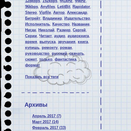
128kbps
,
192kbps
,
441kHz
,
44kHz
,
96kbps
,
Anyfiles
,
LetitBit
,
Rapidator
,
Stereo
,
Vipfile
,
Автор
,
Александр
,
Битрейт
,
Владимир
,
Издательство
,
Исполнитель
,
Качество
,
Название
,
Нигде
,
Николай
,
Размер
,
Сергей
,
Серии
,
Читает
,
аудио
,
аудиокнига
,
время
,
выпуска
,
звучания
,
книга
,
купишь
,
ремонту
,
роман
,
руководство
,
русский
,
скачать
,
сюжет
,
только
,
фантастика
,
формат
Показать все теги
Архивы
Апрель 2017 (7)
Март 2017 (14)
Февраль 2017 (33)