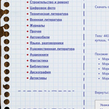
Строительство и ремонт
Скачать 
Цифровое фото
Техническая литература
Военная литература
Журналы
Прочее
Теги:
441
Автомобили
купишь
,
Языки, разговорники
Художественная литература
Похожие 
Аудиокниги
Мори
Фантастика
Мори
Библиотеки
Мори
Дискография
Мори
Детективы
Мори
Вернутьс
Уважа