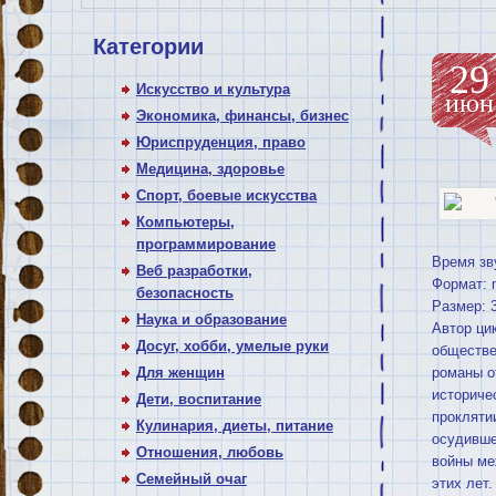
Категории
29
Искусство и культура
июн
Экономика, финансы, бизнес
Юриспруденция, право
Медицина, здоровье
Спорт, боевые искусства
Компьютеры,
программирование
Время зв
Веб разработки,
Формат: 
безопасность
Размер: 
Наука и образование
Автор ци
Досуг, хобби, умелые руки
обществе
Для женщин
романы о
историче
Дети, воспитание
прокляти
Кулинария, диеты, питание
осудивше
Отношения, любовь
войны ме
Семейный очаг
этих лет.