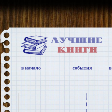
в начало
события
в