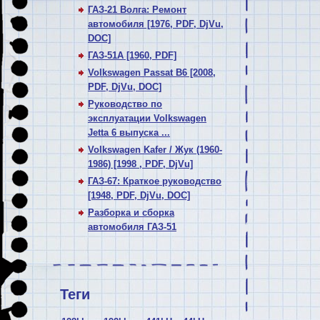
ГАЗ-21 Волга: Ремонт
автомобиля [1976, PDF, DjVu,
DOC]
ГАЗ-51А [1960, PDF]
Volkswagen Passat В6 [2008,
PDF, DjVu, DOC]
Руководство по
эксплуатации Volkswagen
Jetta 6 выпуска ...
Volkswagen Kafer / Жук (1960-
1986) [1998 , PDF, DjVu]
ГАЗ-67: Краткое руководство
[1948, PDF, DjVu, DOC]
Разборка и сборка
автомобиля ГАЗ-51
Теги