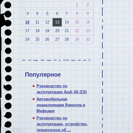
1
2
3
4
5
6
7
8
9
10
11
12
13
14
15
16
17
18
19
20
21
22
23
24
25
26
27
28
29
30
Популярное
Руководство по
эксплуатации Audi A6 (C6)
Автомобильная
энциклопедия Кирилла и
Мефодия
Руководство по
эксплуатации, устройство,
техническое об ...