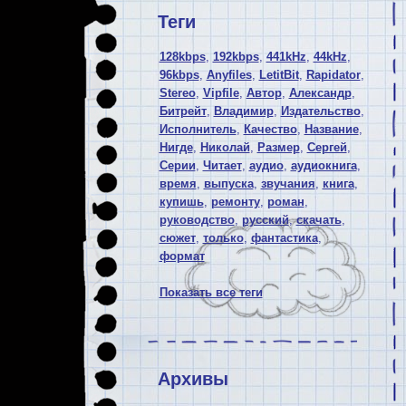
Теги
128kbps
,
192kbps
,
441kHz
,
44kHz
,
96kbps
,
Anyfiles
,
LetitBit
,
Rapidator
,
Stereo
,
Vipfile
,
Автор
,
Александр
,
Битрейт
,
Владимир
,
Издательство
,
Исполнитель
,
Качество
,
Название
,
Нигде
,
Николай
,
Размер
,
Сергей
,
Серии
,
Читает
,
аудио
,
аудиокнига
,
время
,
выпуска
,
звучания
,
книга
,
купишь
,
ремонту
,
роман
,
руководство
,
русский
,
скачать
,
сюжет
,
только
,
фантастика
,
формат
Показать все теги
Архивы