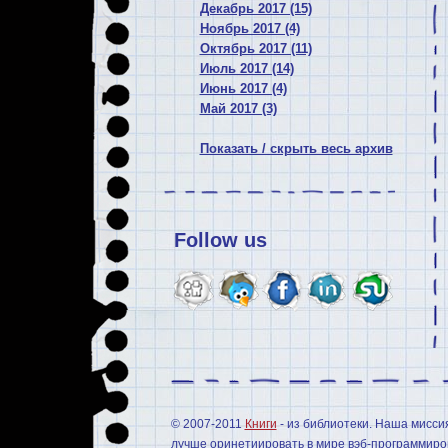
Декабрь 2017 (15)
Ноябрь 2017 (4)
Октябрь 2017 (11)
Июль 2017 (14)
Июнь 2017 (4)
Май 2017 (3)
Показать / скрыть весь архив
Follow us
© 2007-2011
Книги
- из библиотеки. Наша мисси
лучше оринетиировать в мире вэб-программиров