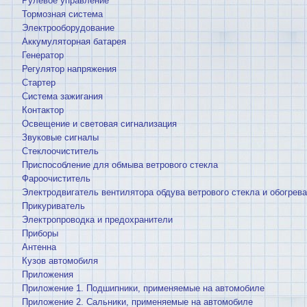
Рулевое управление
Тормозная система
Электрооборудование
Аккумуляторная батарея
Генератор
Регулятор напряжения
Стартер
Система зажигания
Контактор
Освещение и световая сигнализация
Звуковые сигналы
Стеклоочиститель
Приспособление для обмыва ветрового стекла
Фароочиститель
Электродвигатель вентилятора обдува ветрового стекла и обогрева
Прикуриватель
Электропроводка и предохранители
Приборы
Антенна
Кузов автомобиля
Приложения
Приложение 1. Подшипники, применяемые на автомобиле
Приложение 2. Сальники, применяемые на автомобиле