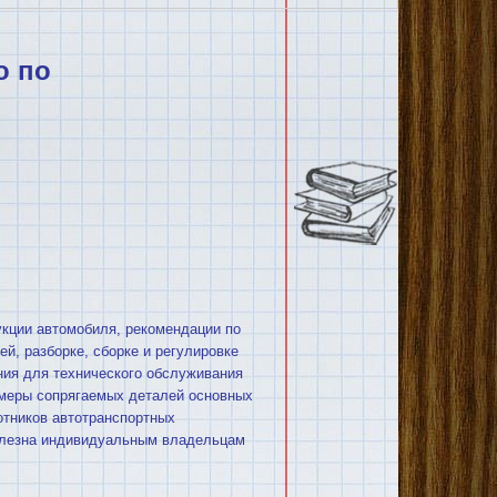
о по
укции автомобиля, рекомендации по
й, разборке, сборке и регулировке
ния для технического обслуживания
змеры сопрягаемых деталей основных
отников автотранспортных
полезна индивидуальным владельцам