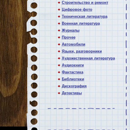
Строительство и ремонт
Цифровое фото
Техническая литература
Военная литература
Журналы
Прочее
Автомобили
Языки, разговорники
Художественная литература
Аудиокниги
Фантастика
Библиотеки
Дискография
Детективы