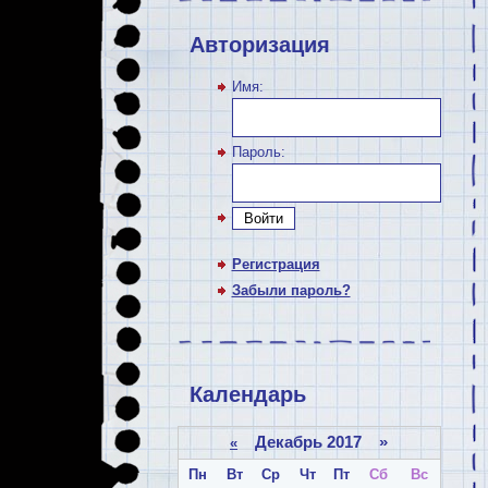
Авторизация
Имя:
Пароль:
Войти
Регистрация
Забыли пароль?
Календарь
Декабрь 2017 »
«
Пн
Вт
Ср
Чт
Пт
Сб
Вс