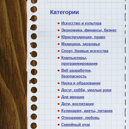
Категории
Искусство и культура
Экономика, финансы, бизнес
Юриспруденция, право
Медицина, здоровье
Спорт, боевые искусства
Компьютеры,
программирование
Веб разработки,
безопасность
Наука и образование
Досуг, хобби, умелые руки
Для женщин
Дети, воспитание
Кулинария, диеты, питание
Отношения, любовь
Семейный очаг