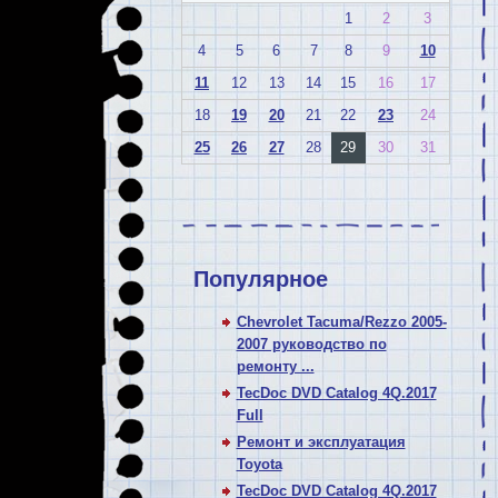
1
2
3
4
5
6
7
8
9
10
11
12
13
14
15
16
17
18
19
20
21
22
23
24
25
26
27
28
29
30
31
Популярное
Chevrolet Tacuma/Rezzo 2005-
2007 руководство по
ремонту ...
TecDoc DVD Catalog 4Q.2017
Full
Ремонт и эксплуатация
Toyota
TecDoc DVD Catalog 4Q.2017