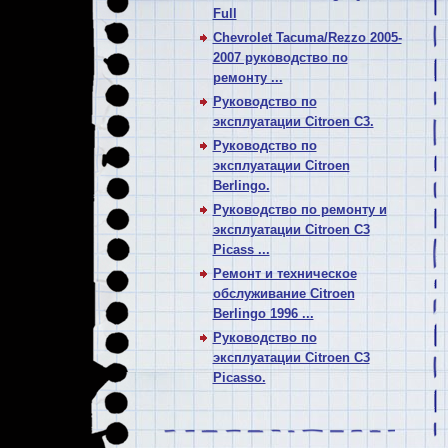
Full
Chevrolet Tacuma/Rezzo 2005-
2007 руководство по
ремонту ...
Руководство по
эксплуатации Citroen C3.
Руководство по
эксплуатации Citroen
Berlingo.
Руководство по ремонту и
эксплуатации Citroen C3
Picass ...
Ремонт и техническое
обслуживание Citroen
Berlingo 1996 ...
Руководство по
эксплуатации Citroen C3
Picasso.