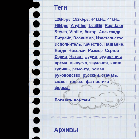
Теги
128kbps
,
192kbps
,
441kHz
,
44kHz
,
96kbps
,
Anyfiles
,
LetitBit
,
Rapidator
,
Stereo
,
Vipfile
,
Автор
,
Александр
,
Битрейт
,
Владимир
,
Издательство
,
Исполнитель
,
Качество
,
Название
,
Нигде
,
Николай
,
Размер
,
Сергей
,
Серии
,
Читает
,
аудио
,
аудиокнига
,
время
,
выпуска
,
звучания
,
книга
,
купишь
,
ремонту
,
роман
,
руководство
,
русский
,
скачать
,
сюжет
,
только
,
фантастика
,
формат
Показать все теги
Архивы