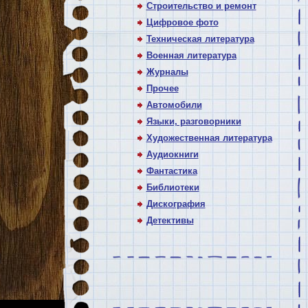
Строительство и ремонт
Цифровое фото
Техническая литература
Военная литература
Журналы
Прочее
Автомобили
Языки, разговорники
Художественная литература
Аудиокниги
Фантастика
Библиотеки
Дискография
Детективы