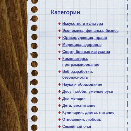
Категории
Искусство и культура
Экономика, финансы, бизнес
Юриспруденция, право
Медицина, здоровье
Спорт, боевые искусства
Компьютеры,
программирование
Веб разработки,
безопасность
Наука и образование
Досуг, хобби, умелые руки
Для женщин
Дети, воспитание
Кулинария, диеты, питание
Отношения, любовь
Семейный очаг