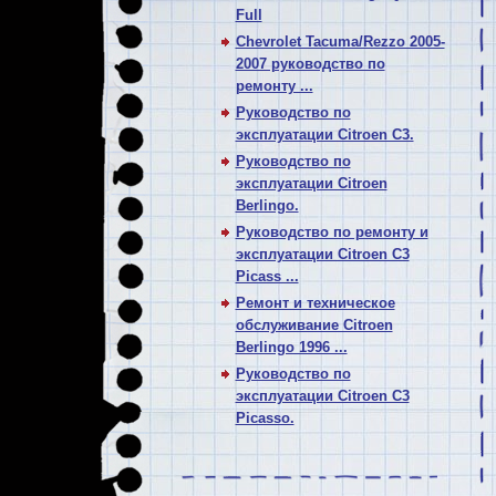
Full
Chevrolet Tacuma/Rezzo 2005-
2007 руководство по
ремонту ...
Руководство по
эксплуатации Citroen C3.
Руководство по
эксплуатации Citroen
Berlingo.
Руководство по ремонту и
эксплуатации Citroen C3
Picass ...
Ремонт и техническое
обслуживание Citroen
Berlingo 1996 ...
Руководство по
эксплуатации Citroen C3
Picasso.