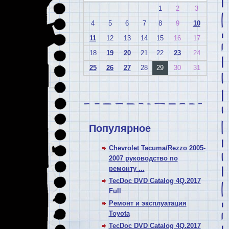
1
2
3
4
5
6
7
8
9
10
11
12
13
14
15
16
17
18
19
20
21
22
23
24
25
26
27
28
29
30
31
Популярное
Chevrolet Tacuma/Rezzo 2005-
2007 руководство по
ремонту ...
TecDoc DVD Catalog 4Q.2017
Full
Ремонт и эксплуатация
Toyota
TecDoc DVD Catalog 4Q.2017