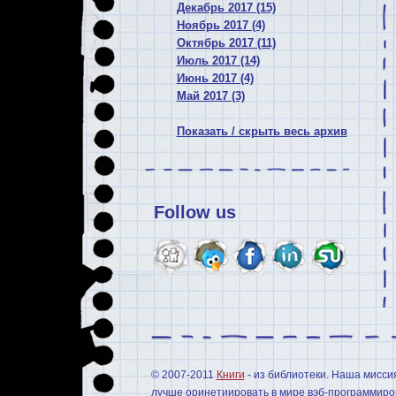
Декабрь 2017 (15)
Ноябрь 2017 (4)
Октябрь 2017 (11)
Июль 2017 (14)
Июнь 2017 (4)
Май 2017 (3)
Показать / скрыть весь архив
Follow us
© 2007-2011
Книги
- из библиотеки. Наша мисси
лучше оринетиировать в мире вэб-программиров