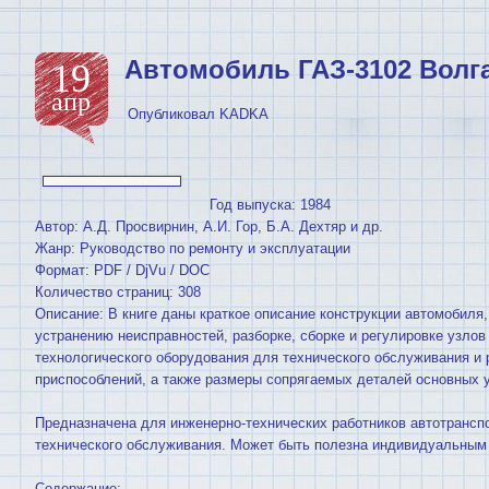
Автомобиль ГАЗ-3102 Волг
19
апр
Опубликовал
KADKA
Год выпуска: 1984
Автор: А.Д. Просвирнин, А.И. Гор, Б.А. Дехтяр и др.
Жанр: Руководство по ремонту и эксплуатации
Формат: PDF / DjVu / DOC
Количество страниц: 308
Описание: В книге даны краткое описание конструкции автомобиля
устранению неисправностей, разборке, сборке и регулировке узло
технологического оборудования для технического обслуживания и
приспособлений, а также размеры сопрягаемых деталей основных 
Предназначена для инженерно-технических работников автотрансп
технического обслуживания. Может быть полезна индивидуальным
Содержание: