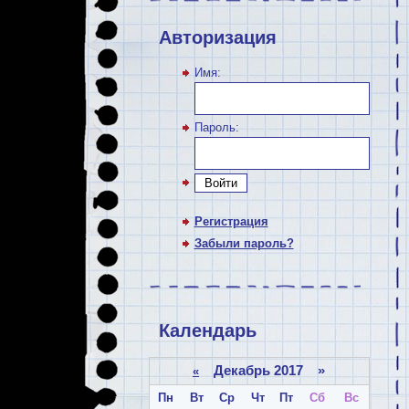
Авторизация
Имя:
Пароль:
Войти
Регистрация
Забыли пароль?
Календарь
Декабрь 2017 »
«
Пн
Вт
Ср
Чт
Пт
Сб
Вс