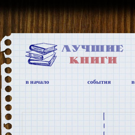
в начало
события
в