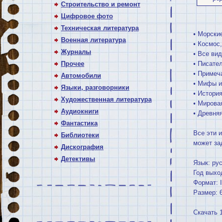
Строительство и ремонт
Цифровое фото
Техническая литература
• Морски
Военная литература
• Космос,
Журналы
• Все ви
Прочее
• Писате
• Примеч
Автомобили
• Мифы и
Языки, разговорники
• Истори
Художественная литература
• Мирова
Аудиокниги
• Древня
Фантастика
Все эти 
Библиотеки
может за
Дискография
Детективы
Язык: ру
Год выхо
Формат: 
Размер: 
Скачать 