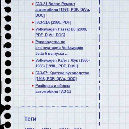
ГАЗ-21 Волга: Ремонт
автомобиля [1976, PDF, DjVu,
DOC]
ГАЗ-51А [1960, PDF]
Volkswagen Passat В6 [2008,
PDF, DjVu, DOC]
Руководство по
эксплуатации Volkswagen
Jetta 6 выпуска ...
Volkswagen Kafer / Жук (1960-
1986) [1998 , PDF, DjVu]
ГАЗ-67: Краткое руководство
[1948, PDF, DjVu, DOC]
Разборка и сборка
автомобиля ГАЗ-51
Теги