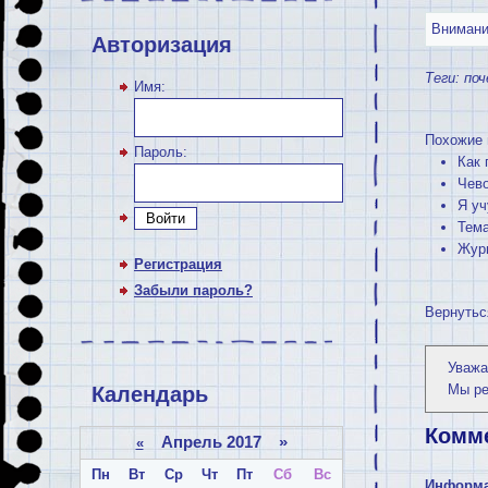
Внимание
Авторизация
Теги:
поч
Имя:
Похожие 
Пароль:
Как 
Чево
Я уч
Войти
Тема
Журн
Регистрация
Забыли пароль?
Вернутьс
Уважа
Мы р
Календарь
Комм
Апрель 2017 »
«
Пн
Вт
Ср
Чт
Пт
Сб
Вс
Информ