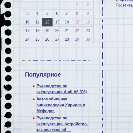
1
2
Посетите
3
4
5
6
7
8
9
10
11
12
13
14
15
16
17
18
19
20
21
22
23
24
25
26
27
28
29
30
Популярное
Руководство по
эксплуатации Audi A6 (C6)
Автомобильная
энциклопедия Кирилла и
Мефодия
Руководство по
эксплуатации, устройство,
техническое об ...