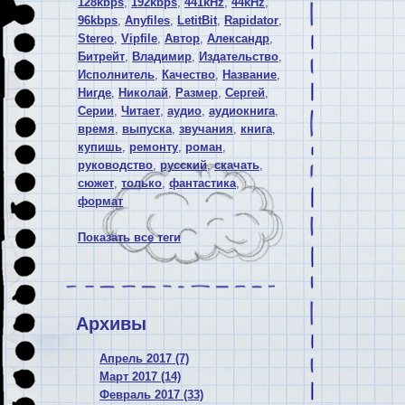
128kbps
,
192kbps
,
441kHz
,
44kHz
,
96kbps
,
Anyfiles
,
LetitBit
,
Rapidator
,
Stereo
,
Vipfile
,
Автор
,
Александр
,
Битрейт
,
Владимир
,
Издательство
,
Исполнитель
,
Качество
,
Название
,
Нигде
,
Николай
,
Размер
,
Сергей
,
Серии
,
Читает
,
аудио
,
аудиокнига
,
время
,
выпуска
,
звучания
,
книга
,
купишь
,
ремонту
,
роман
,
руководство
,
русский
,
скачать
,
сюжет
,
только
,
фантастика
,
формат
Показать все теги
Архивы
Апрель 2017 (7)
Март 2017 (14)
Февраль 2017 (33)