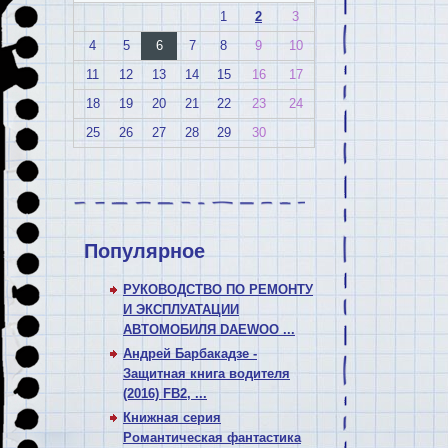
1
2
3
4
5
6
7
8
9
10
11
12
13
14
15
16
17
18
19
20
21
22
23
24
25
26
27
28
29
30
Популярное
РУКОВОДСТВО ПО РЕМОНТУ
И ЭКСПЛУАТАЦИИ
АВТОМОБИЛЯ DAEWOO ...
Андрей Барбакадзе -
Защитная книга водителя
(2016) FB2, ...
Книжная серия
Романтическая фантастика