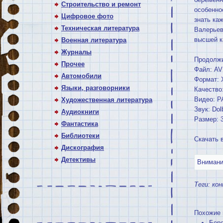
Строительство и ремонт
особенно
Цифровое фото
знать ка
Техническая литература
Валерьев
высшей к
Военная литература
Журналы
Продолжи
Прочее
Файл: AV
Автомобили
Формат: 
Языки, разговорники
Качество
Видео: P
Художественная литература
Звук: Dol
Аудиокниги
Размер: 
Фантастика
Библиотеки
Скачать 
Дискография
Детективы
Внимание
Теги:
кон
Похожие 
Бере