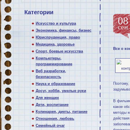
Категории
08
Искусство и культура
сен
Экономика, финансы, бизнес
Юриспруденция, право
Медицина, здоровье
Все о ко
Спорт, боевые искусства
Компьютеры,
программирование
Веб разработки,
безопасность
Поэтому,
Наука и образование
задумыва
Досуг, хобби, умелые руки
Для женщин
В фильме
Дети, воспитание
какое об
Кулинария, диеты, питание
методы к
действия
Отношения, любовь
заболева
Семейный очаг
беременн