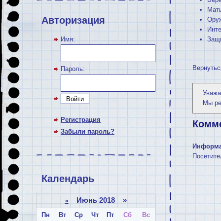
Мать
Авторизация
Оруж
Инте
Имя:
Защи
Вернутьс
Пароль:
Уважа
Войти
Мы р
Регистрация
Комм
Забыли пароль?
Информ
Посетите
Календарь
Июнь 2018 »
«
Пн
Вт
Ср
Чт
Пт
Сб
Вс