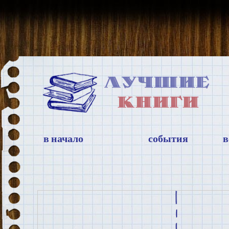
в начало
события
в