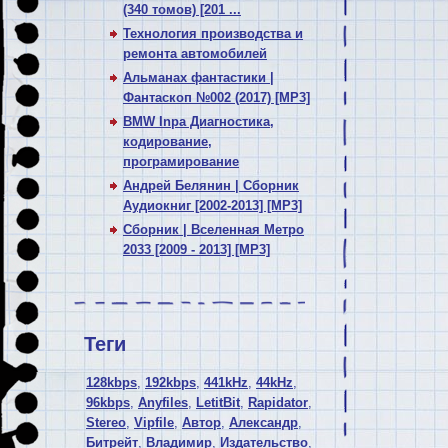
(340 томов) [201 ...
Технология производства и
ремонта автомобилей
Альманах фантастики |
Фантаскоп №002 (2017) [MP3]
BMW Inpa Диагностика,
кодирование,
програмирование
Андрей Белянин | Сборник
Аудиокниг [2002-2013] [MP3]
Сборник | Вселенная Метро
2033 [2009 - 2013] [MP3]
Теги
128kbps
,
192kbps
,
441kHz
,
44kHz
,
96kbps
,
Anyfiles
,
LetitBit
,
Rapidator
,
Stereo
,
Vipfile
,
Автор
,
Александр
,
Битрейт
,
Владимир
,
Издательство
,