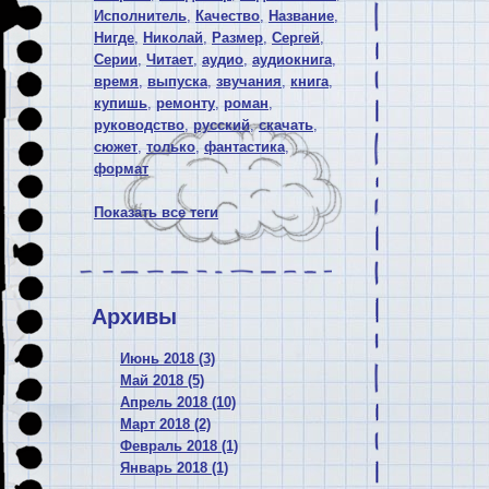
Исполнитель
,
Качество
,
Название
,
Нигде
,
Николай
,
Размер
,
Сергей
,
Серии
,
Читает
,
аудио
,
аудиокнига
,
время
,
выпуска
,
звучания
,
книга
,
купишь
,
ремонту
,
роман
,
руководство
,
русский
,
скачать
,
сюжет
,
только
,
фантастика
,
формат
Показать все теги
Архивы
Июнь 2018 (3)
Май 2018 (5)
Апрель 2018 (10)
Март 2018 (2)
Февраль 2018 (1)
Январь 2018 (1)