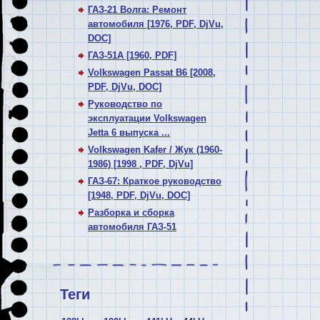
ГАЗ-21 Волга: Ремонт
автомобиля [1976, PDF, DjVu,
DOC]
ГАЗ-51А [1960, PDF]
Volkswagen Passat В6 [2008,
PDF, DjVu, DOC]
Руководство по
эксплуатации Volkswagen
Jetta 6 выпуска ...
Volkswagen Kafer / Жук (1960-
1986) [1998 , PDF, DjVu]
ГАЗ-67: Краткое руководство
[1948, PDF, DjVu, DOC]
Разборка и сборка
автомобиля ГАЗ-51
Теги