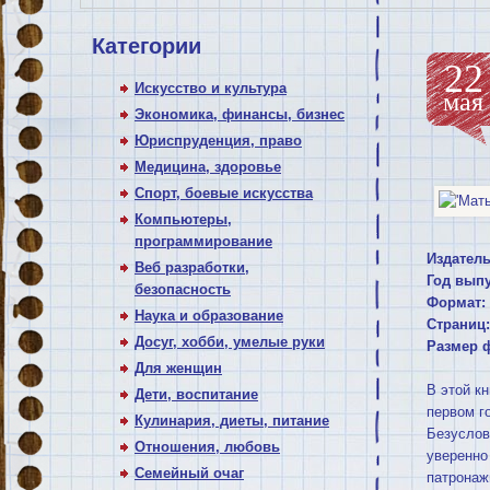
Категории
22
Искусство и культура
мая
Экономика, финансы, бизнес
Юриспруденция, право
Медицина, здоровье
Спорт, боевые искусства
Компьютеры,
программирование
Издатель
Веб разработки,
Год выпу
безопасность
Формат:
Наука и образование
Страниц:
Досуг, хобби, умелые руки
Размер 
Для женщин
В этой к
Дети, воспитание
первом г
Кулинария, диеты, питание
Безуслов
Отношения, любовь
уверенно
Семейный очаг
патронаж