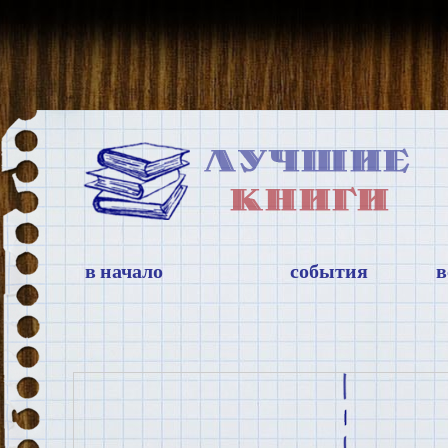
в начало
события
в