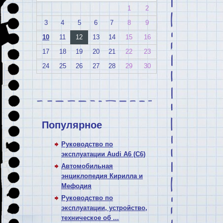
1
2
3
4
5
6
7
8
9
10
11
12
13
14
15
16
17
18
19
20
21
22
23
24
25
26
27
28
29
30
Популярное
Руководство по
эксплуатации Audi A6 (C6)
Автомобильная
энциклопедия Кирилла и
Мефодия
Руководство по
эксплуатации, устройство,
техническое об ...