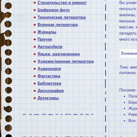
Строительство и ремонт
Вы узнае
питаться
Цифровое фото
анализы,
Техническая литература
малыша, 
Военная литература
массаж, 
Журналы
овладеть
Прочее
много все
Автомобили
Внимание
Языки, разговорники
Художественная литература
Теги:
ма
Аудиокниги
питание
Фантастика
Библиотеки
Похожие 
Дискография
Поле
Детективы
Бере
Журн
Ребе
Все 