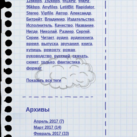
128kbps
,
192kbps
,
441kHz
,
44kHz
,
96kbps
,
Anyfiles
,
LetitBit
,
Rapidator
,
Stereo
,
Vipfile
,
Автор
,
Александр
,
Битрейт
,
Владимир
,
Издательство
,
Исполнитель
,
Качество
,
Название
,
Нигде
,
Николай
,
Размер
,
Сергей
,
Серии
,
Читает
,
аудио
,
аудиокнига
,
время
,
выпуска
,
звучания
,
книга
,
купишь
,
ремонту
,
роман
,
руководство
,
русский
,
скачать
,
сюжет
,
только
,
фантастика
,
формат
Показать все теги
Архивы
Апрель 2017 (7)
Март 2017 (14)
Февраль 2017 (33)