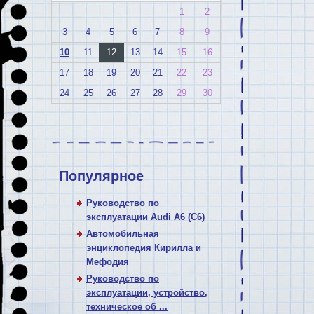
1
2
3
4
5
6
7
8
9
10
11
12
13
14
15
16
17
18
19
20
21
22
23
24
25
26
27
28
29
30
Популярное
Руководство по
эксплуатации Audi A6 (C6)
Автомобильная
энциклопедия Кирилла и
Мефодия
Руководство по
эксплуатации, устройство,
техническое об ...