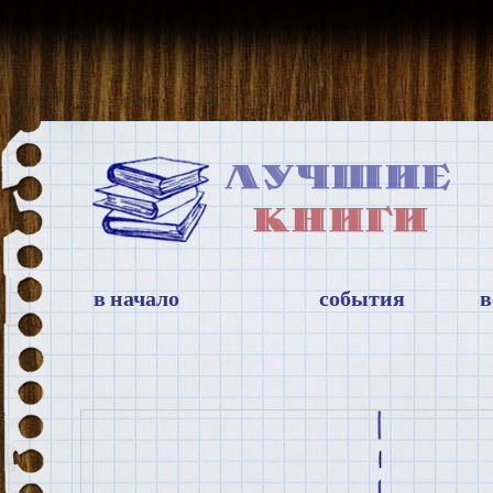
в начало
события
в