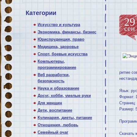
Категории
29
Искусство и культура
сен
Экономика, финансы, бизнес
Юриспруденция, право
Медицина, здоровье
Спорт, боевые искусства
Компьютеры,
программирование
ритме со
Веб разработки,
нестанда
безопасность
Наука и образование
Язык: ру
Досуг, хобби, умелые руки
Формат:
Для женщин
Страниц:
Размер: 
Дети, воспитание
Кулинария, диеты, питание
Программ
Отношения, любовь
Семейный очаг
Скачать 