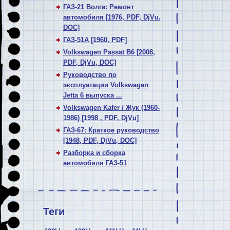
ГАЗ-21 Волга: Ремонт
автомобиля [1976, PDF, DjVu,
DOC]
ГАЗ-51А [1960, PDF]
Volkswagen Passat В6 [2008,
PDF, DjVu, DOC]
Руководство по
эксплуатации Volkswagen
Jetta 6 выпуска ...
Volkswagen Kafer / Жук (1960-
1986) [1998 , PDF, DjVu]
ГАЗ-67: Краткое руководство
[1948, PDF, DjVu, DOC]
Разборка и сборка
автомобиля ГАЗ-51
Теги