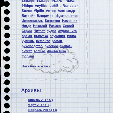
128kbps
,
192kbps
,
441kHz
,
44kHz
,
96kbps
,
Anyfiles
,
LetitBit
,
Rapidator
,
Stereo
,
Vipfile
,
Автор
,
Александр
,
Битрейт
,
Владимир
,
Издательство
,
Исполнитель
,
Качество
,
Название
,
Нигде
,
Николай
,
Размер
,
Сергей
,
Серии
,
Читает
,
аудио
,
аудиокнига
,
время
,
выпуска
,
звучания
,
книга
,
купишь
,
ремонту
,
роман
,
руководство
,
русский
,
скачать
,
сюжет
,
только
,
фантастика
,
формат
Показать все теги
Архивы
Апрель 2017 (7)
Март 2017 (14)
Февраль 2017 (33)