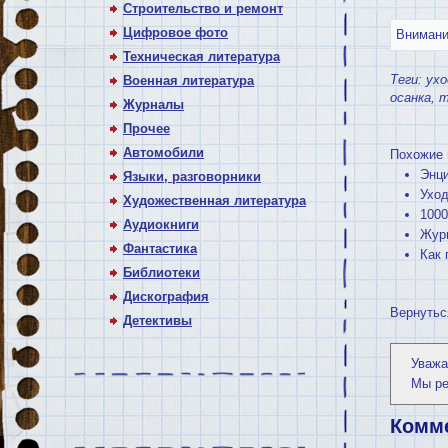
Строительство и ремонт
Цифровое фото
Внимание
Техническая литература
Теги:
ухо
Военная литература
осанка
,
т
Журналы
Прочее
Автомобили
Похожие 
Энци
Языки, разговорники
Уход
Художественная литература
1000
Аудиокниги
Журн
Фантастика
Как 
Библиотеки
Дискография
Вернутьс
Детективы
Уважа
Мы р
Комм