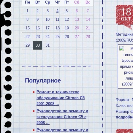
Пн
Вт
Ср
Чт
Пт
Сб
Вс
18
1
2
3
4
5
6
7
окт
8
9
10
11
12
13
14
15
16
17
18
19
20
21
Методика
22
23
24
25
26
27
28
(2009/RU
29
30
31
Популярное
Ремонт и техническое
обслуживание Citroen C5
Формат:
2001-2008 ...
Качество
Руководство по ремонту и
Размер ф
эксплуатации Citroen C5 с
подробн
2008 ...
Руководство по ремонту и