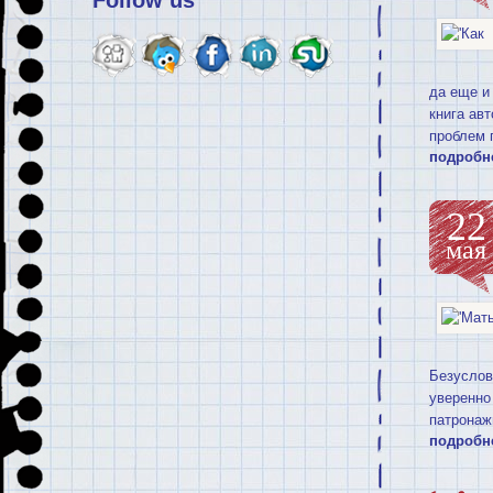
Follow us
да еще и
книга ав
проблем 
подробн
22
мая
Безуслов
уверенно
патронаж
подробн