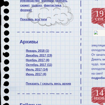
руководство
,
русский
,
скачать
,
сюжет
,
только
,
фантастика
,
формат
19
сен
Показать все теги
Архивы
эякуляци
оплодотв
Январь 2018 (1)
От зачат
Декабрь 2017 (19)
Девять м
Ноябрь 2017 (4)
чудо, по
Октябрь 2017 (11)
оплодотв
Июль 2017 (14)
на свет!
Июнь 2017 (4)
подробн
Показать / скрыть весь архив
14
июн