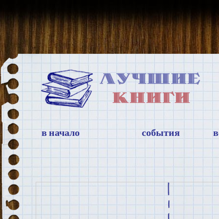
в начало
события
в