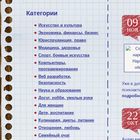
Категории
09
Искусство и культура
ноя
Экономика, финансы, бизнес
Юриспруденция, право
Медицина, здоровье
Спорт, боевые искусства
Компьютеры,
программирование
Веб разработки,
безопасность
Уже в до
психоакт
Наука и образование
подробн
Досуг, хобби, умелые руки
Для женщин
22
Дети, воспитание
Кулинария, диеты, питание
окт
Отношения, любовь
Семейный очаг
Аудио кн