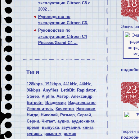
18
эксплуатации Citroen C8 с
окт
2002 ...
Руководство по
эксплуатации Citroen C6.
Энциклоп
Руководство по
эксплуатации Citroen C4
Picasso/Grand C4 ...
подробн
Теги
128kbps
,
192kbps
,
441kHz
,
44kHz
,
23
96kbps
,
Anyfiles
,
LetitBit
,
Rapidator
,
сен
Stereo
,
Vipfile
,
Автор
,
Александр
,
Битрейт
,
Владимир
,
Издательство
,
Исполнитель
,
Качество
,
Название
,
Нигде
,
Николай
,
Размер
,
Сергей
,
Серии
,
Читает
,
аудио
,
аудиокнига
,
время
,
выпуска
,
звучания
,
книга
,
теоретич
купишь
,
ремонту
,
роман
,
подробн