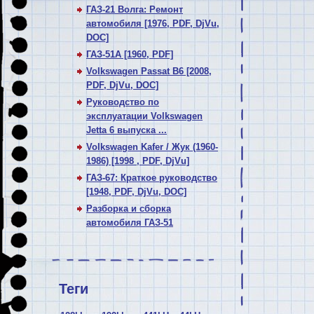
ГАЗ-21 Волга: Ремонт
автомобиля [1976, PDF, DjVu,
DOC]
ГАЗ-51А [1960, PDF]
Volkswagen Passat В6 [2008,
PDF, DjVu, DOC]
Руководство по
эксплуатации Volkswagen
Jetta 6 выпуска ...
Volkswagen Kafer / Жук (1960-
1986) [1998 , PDF, DjVu]
ГАЗ-67: Краткое руководство
[1948, PDF, DjVu, DOC]
Разборка и сборка
автомобиля ГАЗ-51
Теги