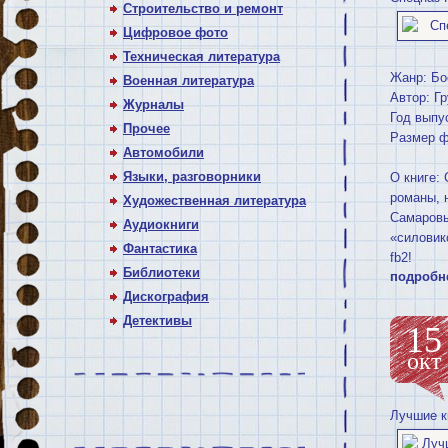
Строительство и ремонт
Цифровое фото
Техническая литература
Жанр: Бо
Военная литература
Автор: Г
Журналы
Год выпу
Прочее
Размер ф
Автомобили
Языки, разговорники
О книге:
романы, 
Художественная литература
Самаровы
Аудиокниги
«силовик
Фантастика
fb2!
Библиотеки
подробн
Дискография
Детективы
15
окт
Лучшие к