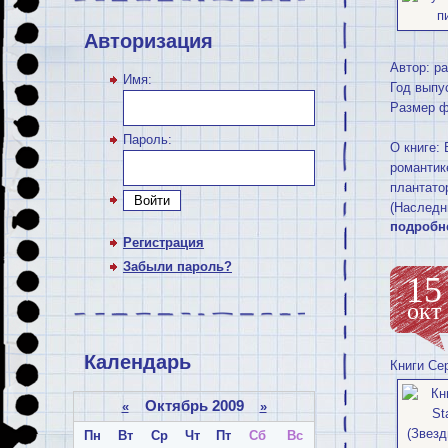
Авторизация
Автор: р
Имя:
Год выпу
Размер ф
Пароль:
О книге:
романтик
плантато
Войти
(Наследн
подробн
Регистрация
Забыли пароль?
15
окт
Календарь
Книги Се
Октябрь 2009
«
»
Пн
Вт
Ср
Чт
Пт
Сб
Вс