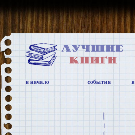
в начало
события
в