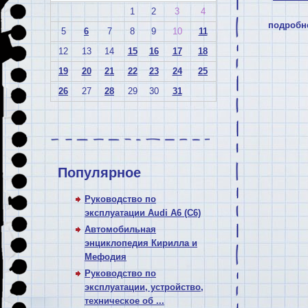
1
2
3
4
подробн
5
6
7
8
9
10
11
12
13
14
15
16
17
18
19
20
21
22
23
24
25
26
27
28
29
30
31
Популярное
Руководство по
эксплуатации Audi A6 (C6)
Автомобильная
энциклопедия Кирилла и
Мефодия
Руководство по
эксплуатации, устройство,
техническое об ...