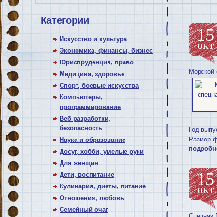
Категории
15
Искусство и культура
окт
Экономика, финансы, бизнес
Юриспруденция, право
Морской 
Медицина, здоровье
Спорт, боевые искусства
Компьютеры,
программирование
Веб разработки,
безопасность
Год выпу
Размер ф
Наука и образование
подробн
Досуг, хобби, умелые руки
Для женщин
15
Дети, воспитание
Кулинария, диеты, питание
окт
Отношения, любовь
Семейный очаг
Спецназ 