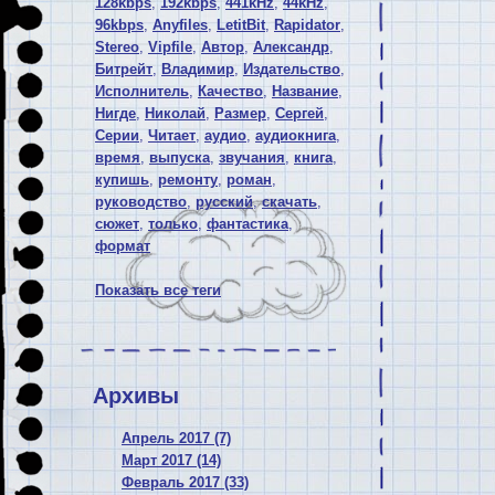
128kbps
,
192kbps
,
441kHz
,
44kHz
,
96kbps
,
Anyfiles
,
LetitBit
,
Rapidator
,
Stereo
,
Vipfile
,
Автор
,
Александр
,
Битрейт
,
Владимир
,
Издательство
,
Исполнитель
,
Качество
,
Название
,
Нигде
,
Николай
,
Размер
,
Сергей
,
Серии
,
Читает
,
аудио
,
аудиокнига
,
время
,
выпуска
,
звучания
,
книга
,
купишь
,
ремонту
,
роман
,
руководство
,
русский
,
скачать
,
сюжет
,
только
,
фантастика
,
формат
Показать все теги
Архивы
Апрель 2017 (7)
Март 2017 (14)
Февраль 2017 (33)