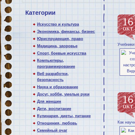
Категории
16
Искусство и культура
окт
Экономика, финансы, бизнес
Юриспруденция, право
Учебники 
Медицина, здоровье
Спорт, боевые искусства
Компьютеры,
программирование
Веб разработки,
безопасность
Наука и образование
Досуг, хобби, умелые руки
16
Для женщин
окт
Дети, воспитание
Кулинария, диеты, питание
Как науч
Отношения, любовь
Семейный очаг