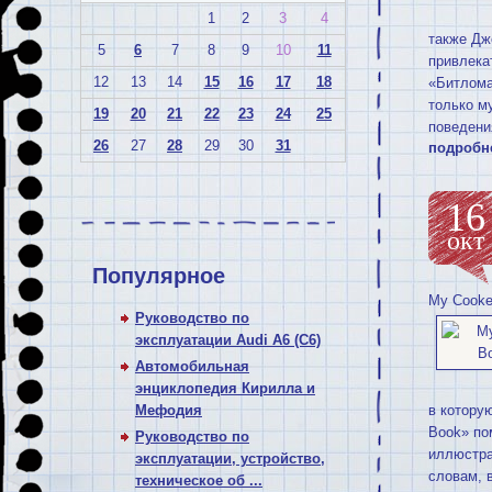
1
2
3
4
также Дж
5
6
7
8
9
10
11
привлека
12
13
14
15
16
17
18
«Битлома
только м
19
20
21
22
23
24
25
поведени
26
27
28
29
30
31
подробн
16
окт
Популярное
My Cooke
Руководство по
эксплуатации Audi A6 (C6)
Автомобильная
энциклопедия Кирилла и
Мефодия
в котору
Book» по
Руководство по
иллюстра
эксплуатации, устройство,
словам, 
техническое об ...