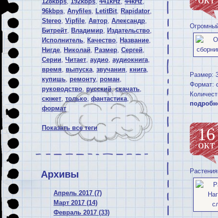
128kbps
,
192kbps
,
441kHz
,
44kHz
,
96kbps
,
Anyfiles
,
LetitBit
,
Rapidator
,
Stereo
,
Vipfile
,
Автор
,
Александр
,
Огромный
Битрейт
,
Владимир
,
Издательство
,
Исполнитель
,
Качество
,
Название
,
Нигде
,
Николай
,
Размер
,
Сергей
,
Серии
,
Читает
,
аудио
,
аудиокнига
,
время
,
выпуска
,
звучания
,
книга
,
Размер: 
купишь
,
ремонту
,
роман
,
Формат: d
руководство
,
русский
,
скачать
,
Количест
сюжет
,
только
,
фантастика
,
подробн
формат
Показать все теги
16
окт
Растения
Архивы
Апрель 2017 (7)
Март 2017 (14)
Февраль 2017 (33)