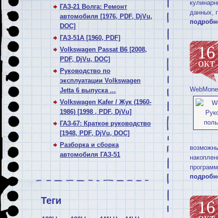
кулинарн
ГАЗ-21 Волга: Ремонт
данных, 
автомобиля [1976, PDF, DjVu,
подробн
DOC]
ГАЗ-51А [1960, PDF]
16
Volkswagen Passat В6 [2008,
PDF, DjVu, DOC]
окт
Руководство по
эксплуатации Volkswagen
WebMoney
Jetta 6 выпуска ...
Volkswagen Kafer / Жук (1960-
1986) [1998 , PDF, DjVu]
ГАЗ-67: Краткое руководство
[1948, PDF, DjVu, DOC]
Разборка и сборка
возможны
автомобиля ГАЗ-51
накоплен
программ
подробн
Теги
16
окт