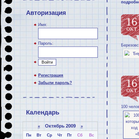
подробн
Авторизация
16
Имя:
окт
Пароль:
Березовс
Войти
Регистрация
16
Забыли пароль?
окт
100 чело
Календарь
Октябрь 2009
«
»
Пн
Вт
Ср
Чт
Пт
Сб
Вс