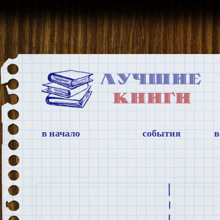
в начало
события
в