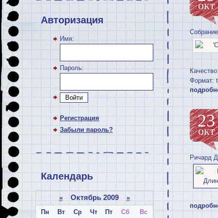
окт
Авторизация
Cобрание
Имя:
Пароль:
Качество
Формат: t
подробн
Войти
23
Регистрация
окт
Забыли пароль?
Ричард Д
Календарь
Октябрь 2009
«
»
подробн
Пн
Вт
Ср
Чт
Пт
Сб
Вс