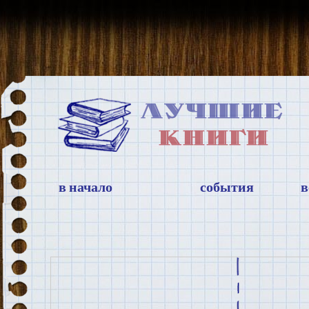
в начало
события
в