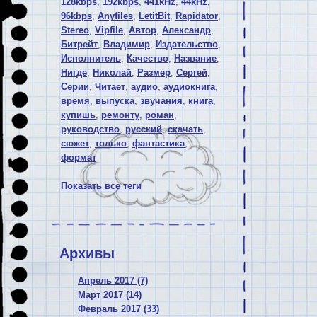
128kbps
,
192kbps
,
441kHz
,
44kHz
,
96kbps
,
Anyfiles
,
LetitBit
,
Rapidator
,
Stereo
,
Vipfile
,
Автор
,
Александр
,
Битрейт
,
Владимир
,
Издательство
,
Исполнитель
,
Качество
,
Название
,
Нигде
,
Николай
,
Размер
,
Сергей
,
Серии
,
Читает
,
аудио
,
аудиокнига
,
время
,
выпуска
,
звучания
,
книга
,
купишь
,
ремонту
,
роман
,
руководство
,
русский
,
скачать
,
сюжет
,
только
,
фантастика
,
формат
Показать все теги
Архивы
Апрель 2017 (7)
Март 2017 (14)
Февраль 2017 (33)