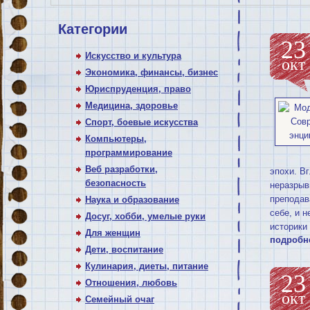
Категории
23
Искусство и культура
окт
Экономика, финансы, бизнес
Юриспруденция, право
Медицина, здоровье
Спорт, боевые искусства
Компьютеры,
программирование
Веб разработки,
эпохи. В
безопасность
неразрыв
преподав
Наука и образование
себе, и 
Досуг, хобби, умелые руки
историки
Для женщин
подробн
Дети, воспитание
Кулинария, диеты, питание
23
Отношения, любовь
окт
Семейный очаг