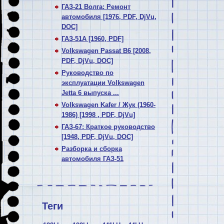
ГАЗ-21 Волга: Ремонт
автомобиля [1976, PDF, DjVu,
DOC]
ГАЗ-51А [1960, PDF]
Volkswagen Passat В6 [2008,
PDF, DjVu, DOC]
Руководство по
эксплуатации Volkswagen
Jetta 6 выпуска ...
Volkswagen Kafer / Жук (1960-
1986) [1998 , PDF, DjVu]
ГАЗ-67: Краткое руководство
[1948, PDF, DjVu, DOC]
Разборка и сборка
автомобиля ГАЗ-51
Теги