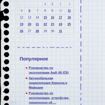
1
2
3
4
5
6
7
8
9
10
11
12
13
14
15
16
17
18
19
20
21
22
23
24
25
26
27
28
29
30
31
Популярное
Руководство по
эксплуатации Audi A6 (C6)
Автомобильная
энциклопедия Кирилла и
Мефодия
Руководство по
эксплуатации, устройство,
техническое об ...