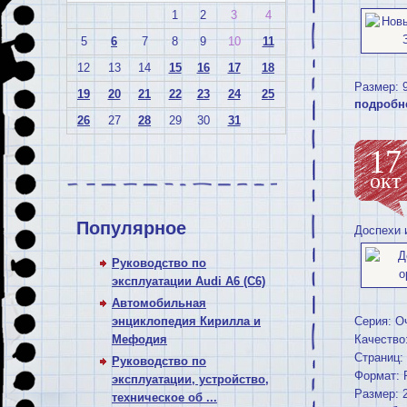
1
2
3
4
5
6
7
8
9
10
11
12
13
14
15
16
17
18
Размер: 9
19
20
21
22
23
24
25
подробн
26
27
28
29
30
31
17
окт
Популярное
Доспехи 
Руководство по
эксплуатации Audi A6 (C6)
Автомобильная
энциклопедия Кирилла и
Серия: О
Мефодия
Качество
Страниц:
Руководство по
Формат: 
эксплуатации, устройство,
Размер: 
техническое об ...