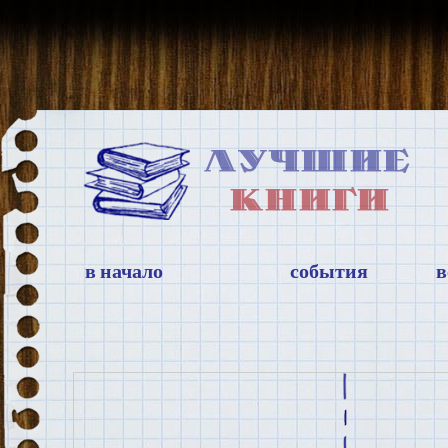
в начало
события
в