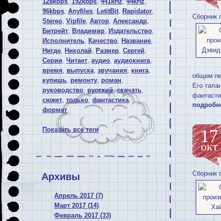
128kbps
,
192kbps
,
441kHz
,
44kHz
,
96kbps
,
Anyfiles
,
LetitBit
,
Rapidator
,
Сборник 
Stereo
,
Vipfile
,
Автор
,
Александр
,
Битрейт
,
Владимир
,
Издательство
,
Исполнитель
,
Качество
,
Название
,
Нигде
,
Николай
,
Размер
,
Сергей
,
Серии
,
Читает
,
аудио
,
аудиокнига
,
время
,
выпуска
,
звучания
,
книга
,
общем пе
купишь
,
ремонту
,
роман
,
Его тала
руководство
,
русский
,
скачать
,
фантасти
сюжет
,
только
,
фантастика
,
подробн
формат
Показать все теги
17
окт
Сборник 
Архивы
Апрель 2017 (7)
Март 2017 (14)
Февраль 2017 (33)