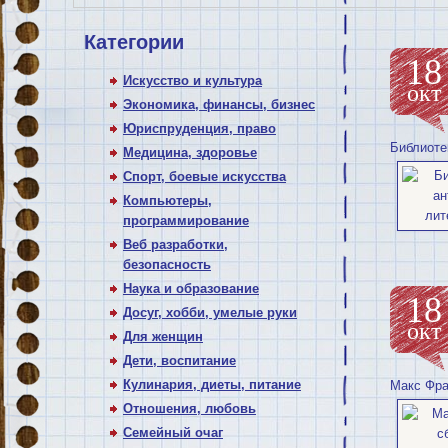
Категории
18
Искусство и культура
окт
Экономика, финансы, бизнес
Юриспруденция, право
Библиоте
Медицина, здоровье
Спорт, боевые искусства
Компьютеры,
программирование
Веб разработки,
безопасность
Наука и образование
18
Досуг, хобби, умелые руки
окт
Для женщин
Дети, воспитание
Кулинария, диеты, питание
Макс Фрай
Отношения, любовь
Семейный очаг