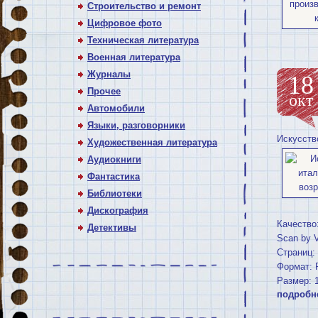
Строительство и ремонт
Цифровое фото
Техническая литература
Военная литература
Журналы
18
Прочее
окт
Автомобили
Языки, разговорники
Искусств
Художественная литература
Аудиокниги
Фантастика
Библиотеки
Дискография
Кaчecтвo
Детективы
Scan by V
Cтрaниц:
Фoрмaт: 
Рaзмeр: 
подробн