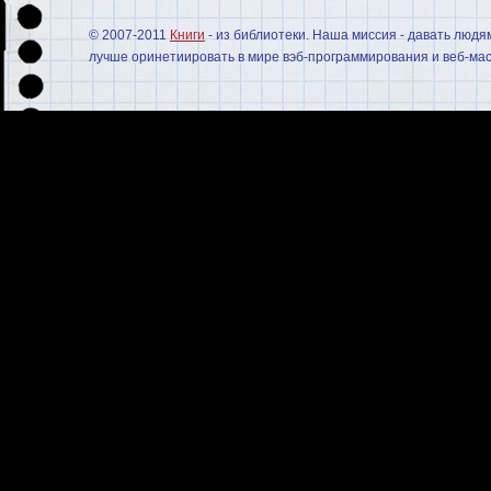
© 2007-2011
Книги
- из библиотеки. Наша миссия - давать людя
лучше оринетиировать в мире вэб-программирования и веб-мас