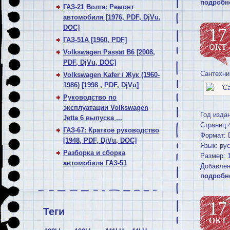
подробн
ГАЗ-21 Волга: Ремонт
автомобиля [1976, PDF, DjVu,
DOC]
17
ГАЗ-51А [1960, PDF]
окт
Volkswagen Passat В6 [2008,
PDF, DjVu, DOC]
Сантехни
Volkswagen Kafer / Жук (1960-
1986) [1998 , PDF, DjVu]
Руководство по
эксплуатации Volkswagen
Год издан
Jetta 6 выпуска ...
Страниц:
ГАЗ-67: Краткое руководство
Формат: 
[1948, PDF, DjVu, DOC]
Язык: ру
Разборка и сборка
Размер: 
автомобиля ГАЗ-51
Добавлен
подробн
17
Теги
окт